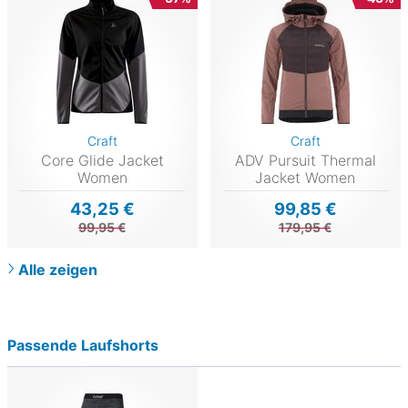
Craft
Craft
Core Glide Jacket
ADV Pursuit Thermal
Women
Jacket Women
43,25 €
99,85 €
99,95 €
179,95 €
Alle zeigen
Passende Laufshorts