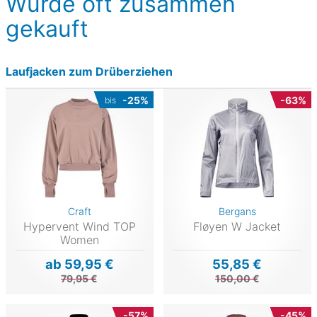
Wurde oft zusammen
gekauft
Laufjacken zum Drüberziehen
-25%
-63%
bis
Craft
Bergans
Hypervent Wind TOP
Fløyen W Jacket
Women
ab 59,95 €
55,85 €
79,95 €
150,00 €
-57%
-45%