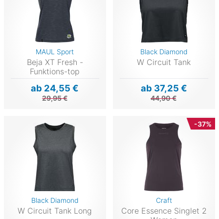
MAUL Sport
Black Diamond
Beja XT Fresh -
W Circuit Tank
Funktions-top
ab 24,55 €
ab 37,25 €
29,95 €
44,90 €
-37%
Black Diamond
Craft
W Circuit Tank Long
Core Essence Singlet 2