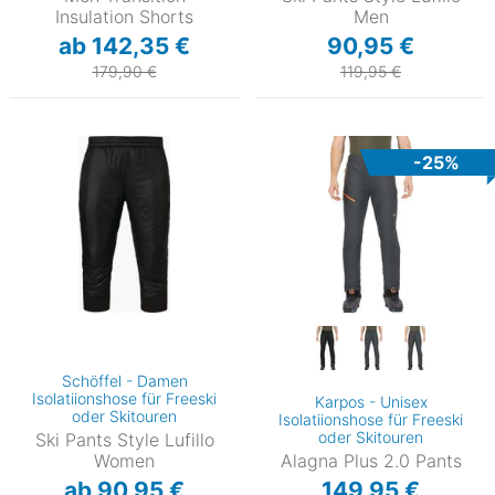
Insulation Shorts
Men
ab 142,35 €
90,95 €
179,90 €
119,95 €
-25%
Schöffel - Damen
Isolatiionshose für Freeski
Karpos - Unisex
oder Skitouren
Isolatiionshose für Freeski
oder Skitouren
Ski Pants Style Lufillo
Women
Alagna Plus 2.0 Pants
ab 90,95 €
149,95 €