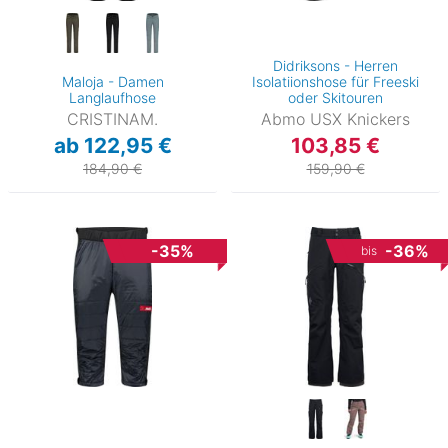
Didriksons - Herren
Maloja - Damen
Isolatiionshose für Freeski
Langlaufhose
oder Skitouren
CRISTINAM.
Abmo USX Knickers
ab 122,95 €
103,85 €
184,90 €
159,90 €
-35%
-36%
bis