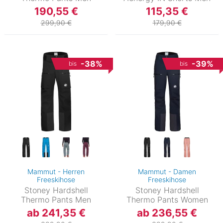
190,55 €
115,35 €
299,90 €
179,90 €
-38%
-39%
bis
bis
Mammut - Herren
Mammut - Damen
Freeskihose
Freeskihose
Stoney Hardshell
Stoney Hardshell
Thermo Pants Men
Thermo Pants Women
ab 241,35 €
ab 236,55 €