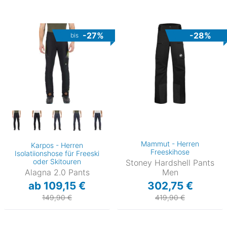
-27%
-28%
bis
Mammut - Herren
Karpos - Herren
Freeskihose
Isolatiionshose für Freeski
oder Skitouren
Stoney Hardshell Pants
Alagna 2.0 Pants
Men
ab 109,15 €
302,75 €
149,90 €
419,90 €