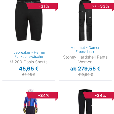
-31%
-33%
bis
Mammut - Damen
Freeskihose
Icebreaker - Herren
Funktionswäsche
Stoney Hardshell Pants
M 200 Oasis Shorts
Women
45,65 €
ab 279,55 €
65,95 €
419,90 €
-34%
-34%