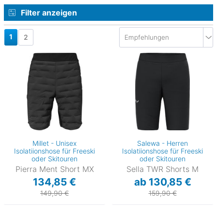
Filter anzeigen
1
2
Millet - Unisex
Salewa - Herren
Isolatiionshose für Freeski
Isolatiionshose für Freeski
oder Skitouren
oder Skitouren
Pierra Ment Short MX
Sella TWR Shorts M
134,85 €
ab 130,85 €
149,90 €
159,90 €