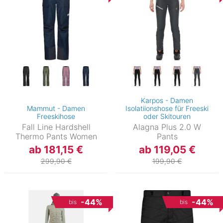
Karpos - Damen
Mammut - Damen
Isolatiionshose für Freeski
Freeskihose
oder Skitouren
Fall Line Hardshell
Alagna Plus 2.0 W
Thermo Pants Women
Pants
ab 181,15 €
ab 119,05 €
299,90 €
199,90 €
-44%
-44%
bis
bis