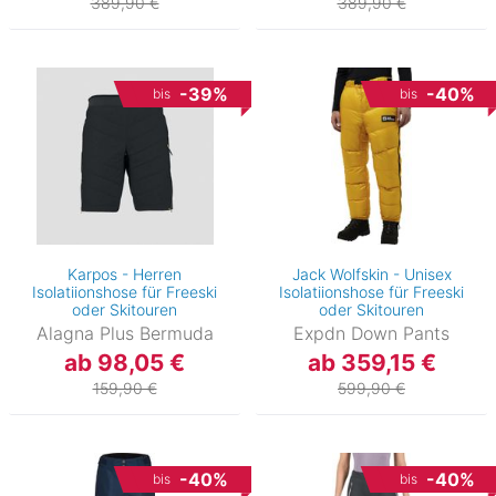
389,90 €
389,90 €
-39%
-40%
bis
bis
Karpos - Herren
Jack Wolfskin - Unisex
Isolatiionshose für Freeski
Isolatiionshose für Freeski
oder Skitouren
oder Skitouren
Alagna Plus Bermuda
Expdn Down Pants
ab 98,05 €
ab 359,15 €
159,90 €
599,90 €
-40%
-40%
bis
bis