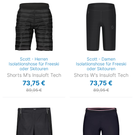
Scott - Herren
Scott - Damen
Isolatiionshose für Freeski
Isolatiionshose für Freeski
oder Skitouren
oder Skitouren
Shorts M's Insuloft Tech
Shorts W's Insuloft Tech
73,75 €
73,75 €
89,95 €
89,95 €