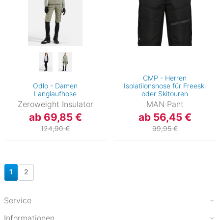
CMP - Herren
Odlo - Damen
Isolatiionshose für Freeski
Langlaufhose
oder Skitouren
Zeroweight Insulator
MAN Pant
ab 69,85 €
ab 56,45 €
124,90 €
99,95 €
1
2
Service
Informationen