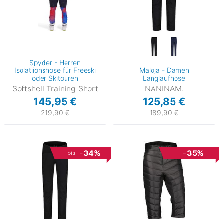
Spyder - Herren
Isolatiionshose für Freeski
Maloja - Damen
oder Skitouren
Langlaufhose
Softshell Training Short
NANINAM.
145,95 €
125,85 €
219,90 €
189,90 €
-34%
-35%
bis