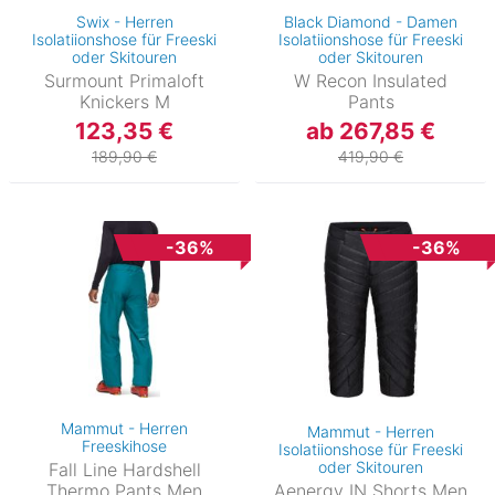
Swix - Herren
Black Diamond - Damen
Isolatiionshose für Freeski
Isolatiionshose für Freeski
oder Skitouren
oder Skitouren
Surmount Primaloft
W Recon Insulated
Knickers M
Pants
123,35 €
ab 267,85 €
189,90 €
419,90 €
-36%
-36%
Mammut - Herren
Mammut - Herren
Freeskihose
Isolatiionshose für Freeski
oder Skitouren
Fall Line Hardshell
Thermo Pants Men
Aenergy IN Shorts Men