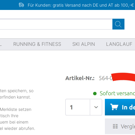
Für Kunden: gratis Versand nach DE und AT ab 100,-€
L
RUNNING & FITNESS
SKI ALPIN
LANGLAUF
ten speichern, so
erfinden kannst.
Merkliste setzen
tisch Ihre
quem bei einem
el wieder abrufen.