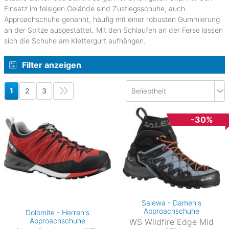
Einsatz im felsigen Gelände sind Zustiegsschuhe, auch
Approachschuhe genannt, häufig mit einer robusten Gummierung
an der Spitze ausgestattet. Mit den Schlaufen an der Ferse lassen
sich die Schuhe am Klettergurt aufhängen.
Filter anzeigen
1
2
3
-30%
Salewa - Damen's
Approachschuhe
Dolomite - Herren's
Approachschuhe
WS Wildfire Edge Mid