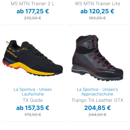
MS MTN Trainer 2 L
WS MTN Trainer Lite
ab 177,25 €
ab 120,25 €
219,90 €
169,90 €
La Sportiva - Unisex
La Sportiva - Unisex's
Laufschuhe
Approachschuhe
TX Guide
Trango Trk Leather GTX
ab 157,35 €
204,85 €
179,90 €
244,90 €