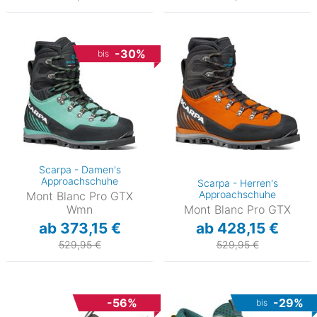
-30%
bis
Scarpa - Damen's
Approachschuhe
Scarpa - Herren's
Approachschuhe
Mont Blanc Pro GTX
Wmn
Mont Blanc Pro GTX
ab 373,15 €
ab 428,15 €
529,95 €
529,95 €
-56%
-29%
bis