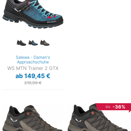
Salewa - Damen's
Approachschuhe
WS MTN Trainer 2 GTX
ab 149,45 €
219,90 €
-36%
bis