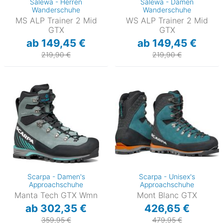
Salewa - Herren
Salewa - Damen
Wanderschuhe
Wanderschuhe
MS ALP Trainer 2 Mid
WS ALP Trainer 2 Mid
GTX
GTX
ab 149,45 €
ab 149,45 €
219,90 €
219,90 €
Scarpa - Damen's
Scarpa - Unisex's
Approachschuhe
Approachschuhe
Manta Tech GTX Wmn
Mont Blanc GTX
ab 302,35 €
426,65 €
359,95 €
479,95 €