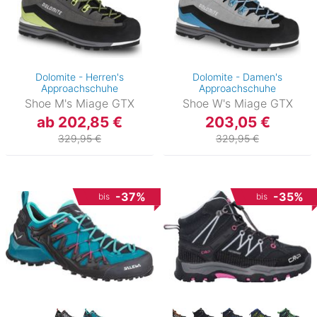
Dolomite - Herren's
Dolomite - Damen's
Approachschuhe
Approachschuhe
Shoe M's Miage GTX
Shoe W's Miage GTX
ab 202,85 €
203,05 €
329,95 €
329,95 €
-37%
-35%
bis
bis