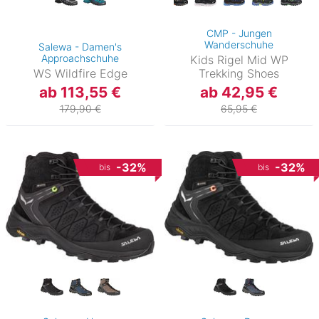
CMP - Jungen
Wanderschuhe
Salewa - Damen's
Approachschuhe
Kids Rigel Mid WP
WS Wildfire Edge
Trekking Shoes
ab 113,55 €
ab 42,95 €
179,90 €
65,95 €
-32%
-32%
bis
bis