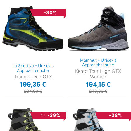
-30%
Mammut - Unisex's
Approachschuhe
La Sportiva - Unisex's
Approachschuhe
Kento Tour High GTX
Trango Tech GTX
Women
199,35 €
194,15 €
284,90 €
249,90 €
-39%
-38%
bis