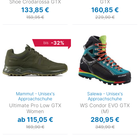
Shoe Crodarossa GTX
GTX
133,85 €
160,85 €
159,95 €
229,90 €
-32%
bis
Mammut - Unisex's
Salewa - Unisex's
Approachschuhe
Approachschuhe
Ultimate Pro Low GTX
WS Condor EVO GTX
Women
(M)
ab 115,05 €
280,95 €
169,90 €
349,90 €