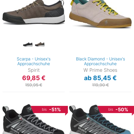
Scarpa - Unisex's
Black Diamond - Unisex's
Approachschuhe
Approachschuhe
Spirit
W Prime Shoes
69,85 €
ab 85,45 €
159,95 €
119,90 €
-51%
-50%
bis
bis