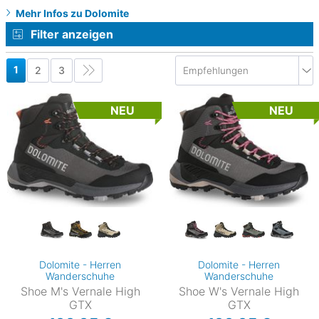
Mehr Infos zu Dolomite
Filter anzeigen
1
2
3
NEU
NEU
Dolomite - Herren
Dolomite - Herren
Wanderschuhe
Wanderschuhe
Shoe M's Vernale High
Shoe W's Vernale High
GTX
GTX