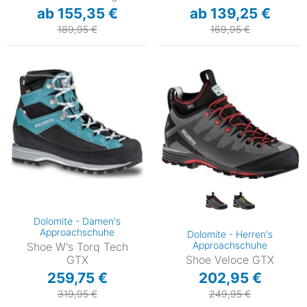
ab 155,35 €
ab 139,25 €
189,95 €
169,95 €
Dolomite - Damen's
Approachschuhe
Dolomite - Herren's
Approachschuhe
Shoe W's Torq Tech
GTX
Shoe Veloce GTX
259,75 €
202,95 €
319,95 €
249,95 €