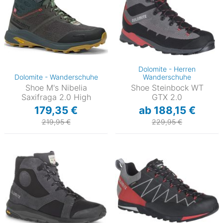
Dolomite - Herren
Dolomite - Wanderschuhe
Wanderschuhe
Shoe M's Nibelia
Shoe Steinbock WT
Saxifraga 2.0 High
GTX 2.0
179,35 €
ab 188,15 €
219,95 €
229,95 €