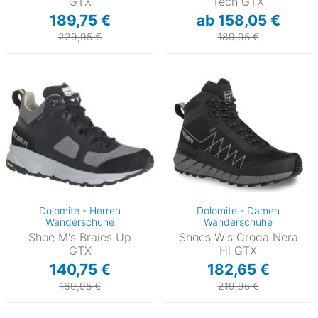
GTX
Tech GTX
189,75 €
ab 158,05 €
229,95 €
189,95 €
Dolomite - Herren
Dolomite - Damen
Wanderschuhe
Wanderschuhe
Shoe M's Braies Up
Shoes W's Croda Nera
GTX
Hi GTX
140,75 €
182,65 €
169,95 €
219,95 €