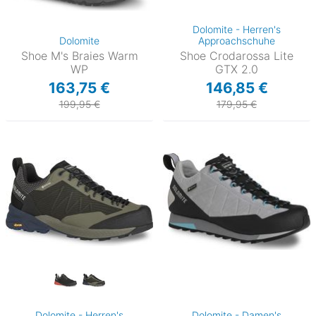
Dolomite - Herren's
Dolomite
Approachschuhe
Shoe M's Braies Warm
Shoe Crodarossa Lite
WP
GTX 2.0
163,75 €
146,85 €
199,95 €
179,95 €
Dolomite - Herren's
Dolomite - Damen's