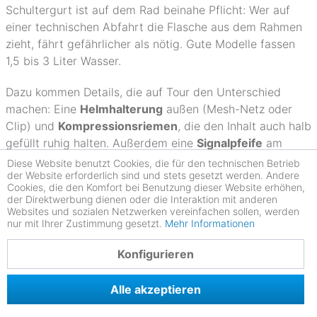
Schultergurt ist auf dem Rad beinahe Pflicht: Wer auf
einer technischen Abfahrt die Flasche aus dem Rahmen
zieht, fährt gefährlicher als nötig. Gute Modelle fassen
1,5 bis 3 Liter Wasser.
Dazu kommen Details, die auf Tour den Unterschied
machen: Eine
Helmhalterung
außen (Mesh-Netz oder
Clip) und
Kompressionsriemen
, die den Inhalt auch halb
gefüllt ruhig halten. Außerdem eine
Signalpfeife
am
Brustgurtverschluss für den Notfall im Gelände. Und
Diese Website benutzt Cookies, die für den technischen Betrieb
der Website erforderlich sind und stets gesetzt werden. Andere
selbstverständlich
Reflektoren
, reflektierende Prints
Cookies, die den Komfort bei Benutzung dieser Website erhöhen,
oder eine Halterung für ein Clip-On-Rücklicht –
der Direktwerbung dienen oder die Interaktion mit anderen
Sichtbarkeit ist kein Nice-to-Have, sondern ein absoluter
Websites und sozialen Netzwerken vereinfachen sollen, werden
nur mit Ihrer Zustimmung gesetzt.
Mehr Informationen
Sicherheitsfaktor.
4.77
Konfigurieren
Alles Wichtige im Überblick:
Alle akzeptieren
Volumen ehrlich am Einsatz bemessen: 5–12 L