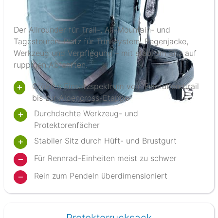
Der Allrounder für Trail-, All-Mountain- und
Tagestouren: Platz für Trinksystem, Regenjacke,
Werkzeug und Verpflegung – mit stabilem Sitz auf
ruppigen Abfahrten.
Größtes Einsatzspektrum vom Feierabendtrail
bis zur Alpencross-Etappe
Durchdachte Werkzeug- und
Protektorenfächer
Stabiler Sitz durch Hüft- und Brustgurt
Für Rennrad-Einheiten meist zu schwer
Rein zum Pendeln überdimensioniert
Protektorrucksack