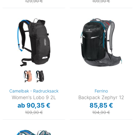
129,90 €
109,90 €
Camelbak - Radrucksack
Ferrino
Women's Lobo 9 2L
Backpack Zephyr 12
ab 90,35 €
85,85 €
109,90 €
104,90 €