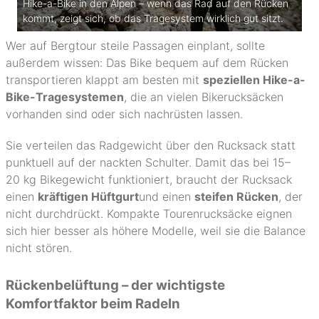
Hike-a-Bike in den Alpen – wenn das Rad auf den Rücken
kommt, zeigt sich, ob das Tragesystem wirklich gut sitzt.
Wer auf Bergtour steile Passagen einplant, sollte
außerdem wissen: Das Bike bequem auf dem Rücken
transportieren klappt am besten mit
speziellen Hike-a-
Bike-Tragesystemen
, die an vielen Bikerucksäcken
vorhanden sind oder sich nachrüsten lassen.
Sie verteilen das Radgewicht über den Rucksack statt
punktuell auf der nackten Schulter. Damit das bei 15–
20 kg Bikegewicht funktioniert, braucht der Rucksack
einen
kräftigen Hüftgurt
und einen
steifen Rücken
, der
nicht durchdrückt. Kompakte Tourenrucksäcke eignen
sich hier besser als höhere Modelle, weil sie die Balance
nicht stören.
Rückenbelüftung – der wichtigste
Komfortfaktor beim Radeln