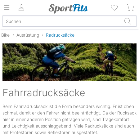
Bike
Ausrüstung
Radrucksäcke
Fahrradrucksäcke
Beim Fahrradrucksack ist die Form besonders wichtig. Er ist oben
schmal, damit er den Fahrer nicht beeinträchtigt. Da der Rucksack
hier in einer anderen Position getragen wird, sind Tragekomfort
und Leichtigkeit ausschlaggebend. Viele Radrucksäcke sind auch
mit Protektoren sowie Reflektoren ausgestattet.