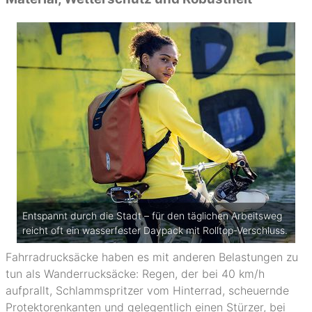
Entspannt durch die Stadt – für den täglichen Arbeitsweg
reicht oft ein wasserfester Daypack mit Rolltop-Verschluss.
Fahrradrucksäcke haben es mit anderen Belastungen zu
tun als Wanderrucksäcke: Regen, der bei 40 km/h
aufprallt, Schlammspritzer vom Hinterrad, scheuernde
Protektorenkanten und gelegentlich einen Stürzer, bei