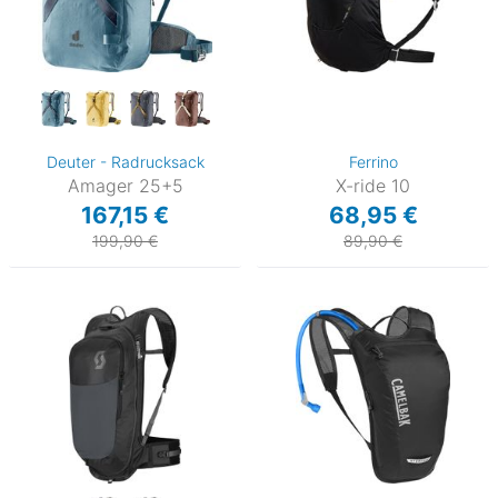
Deuter - Radrucksack
Ferrino
Amager 25+5
X-ride 10
167,15 €
68,95 €
199,90 €
89,90 €