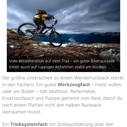
Volle Konzentration auf dem Trail – ein guter Bikerucksack
bleibt auch auf ruppigen Abfahrten stabil am Rücken.
Der größte Unterschied zu einem Wanderrucksack steckt
in den Fächern. Ein gutes
Werkzeugfach
– meist außen
oder am Boden – hält Multitool, Reifenheber,
Ersatzschlauch und Pumpe getrennt vom Rest, damit du
nach einem Platten nicht den halben Rucksack
leerräumen musst.
Ein
Trinksystemfach
mit Schlauchführung über den