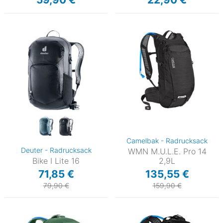
Camelbak - Radrucksack
Deuter - Radrucksack
WMN M.U.L.E. Pro 14
Bike I Lite 16
2,9L
71,85 €
135,55 €
79,90 €
159,90 €