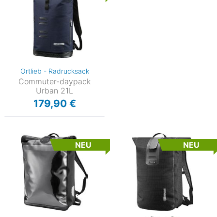
Ortlieb - Radrucksack
Commuter-daypack
Urban 21L
179,90 €
NEU
NEU