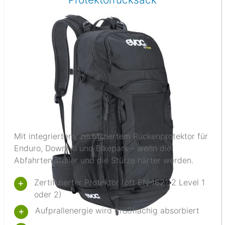
Mit integriertem, zertifiziertem Rückenprotektor für
Enduro, Downhill und Bikepark – wenn die
Abfahrten steiler und die Stürze härter werden.
Zertifizierter Protektor (oft EN 1621-2 Level 1
oder 2)
Aufprallenergie wird großflächig absorbiert