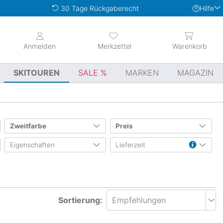
Hilfe
30 Tage Rückgaberecht
Anmelden
Merkzettel
Warenkorb
SKITOUREN
SALE
MARKEN
MAGAZIN
Zweitfarbe
Preis
Eigenschaften
Lieferzeit
von
bis
0 €
1500 €
leichtgewichtig
(1)
bis ca. 3 Werktage
bis ca. 5 Werktage
bis ca. 7 Werktage
Sortierung:
bis ca. 10 Werktage
(1)