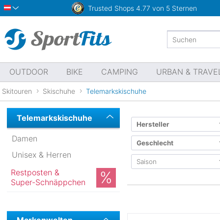
Trusted Shops
4.77 von 5 Sternen
Österreich
OUTDOOR
BIKE
CAMPING
URBAN & TRAVE
Skitouren
Skischuhe
Telemarkskischuhe
Telemarkskischuhe
Hersteller
Damen
Geschlecht
Unisex & Herren
Saison
Herren
Scott
Restposten &
Unisex
Super-Schnäppchen
Herbst & Winter
Frühjahr & Sommer
Ganzjahr