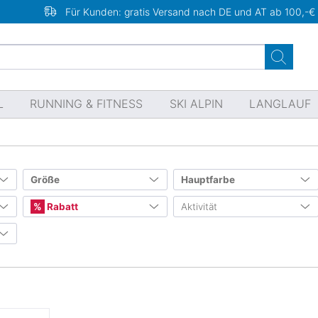
Für Kunden: gratis Versand nach DE und AT ab 100,-€
L
RUNNING & FITNESS
SKI ALPIN
LANGLAUF
Größe
Hauptfarbe
EU Schuhgrößen
Rabatt
Aktivität
34,5
37,5
41
43,5
(1)
Mindestens 10%
(1)
Skifahren
(1)
(1)
(1)
Mindestens 20%
Skitour & Freeski
(1)
(1)
45
Mindestens 30%
Winteraktivitäten
(1)
Mindestens 40%
Snowboarden
(1)
Mindestens 50%