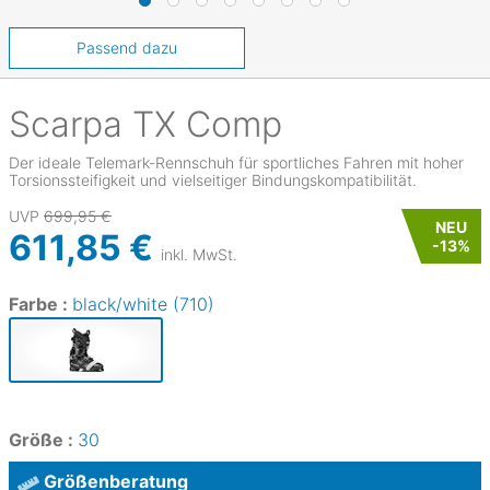
Passend dazu
Scarpa
TX Comp
Der ideale Telemark-Rennschuh für sportliches Fahren mit hoher
Torsionssteifigkeit und vielseitiger Bindungskompatibilität.
UVP
699,95 €
NEU
611,85 €
-
13
%
inkl. MwSt.
Farbe :
black/white (710)
Größe :
30
Größenberatung