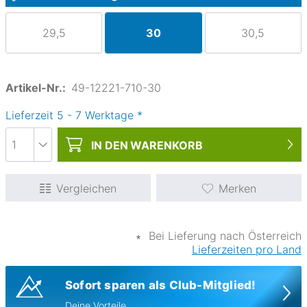
29,5
30
30,5
Artikel-Nr.:
49-12221-710-30
Lieferzeit
5
-
7
Werktage
*
IN DEN
WARENKORB
Vergleichen
Merken
∗
Bei Lieferung nach Österreich
Lieferzeiten pro Land
Sofort sparen als Club-Mitglied!
Deine Vorteile