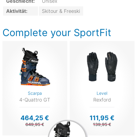
Geschlecht:
Unisex
Aktivität:
Skitour & Freeski
Complete your SportFit
Scarpa
Level
4-Quattro GT
Rexford
464,25 €
111,95 €
649,95 €
139,95 €