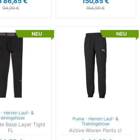
b 86,85 €
150,85 €
94,90 €
164,90 €
NEU
NEU
- Herren Lauf- &
rainingshose
Puma - Herren Lauf- &
Trainingshose
 Base Layer Tight
FL
Active Woven Pants cl