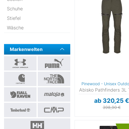
Chillaz
(
Schuhe
CMP
(
Stiefel
cmp - collective (of)
Columbia
(
Wäsche
Cotopaxi
(
Craft
(
Markenwelten
Craghoppers
(
Crazy
(
Daehlie
(
Devold of Norway
(
Didriksons
(
Pinewood - Unisex Outd
Elevenate
(
Abisko Pathfinders 3L 
Endura
ab 320,25 
Falke
(
398,90 €
Ferrino
(
Fjällräven
(2
Gonso