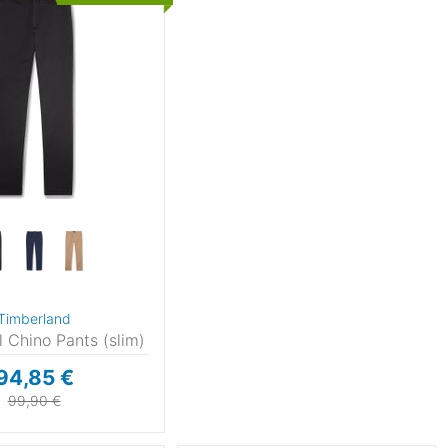
Timberland
 Chino Pants (slim)
94,85 €
99,90 €