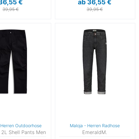
36,55 €
ab 36,55 €
39,95 €
39,95 €
 Herren Outdoorhose
Maloja - Herren Radhose
 2L Shell Pants Men
EmeraldM.