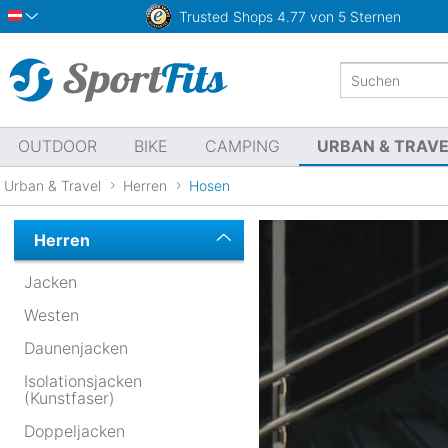
Trusted Shops
4.77 von 5 Sternen
Österreich
OUTDOOR
BIKE
CAMPING
URBAN & TRAV
Urban & Travel
Herren
Hosen
Herren
Jacken
Westen
Daunenjacken
Isolationsjacken
(Kunstfaser)
Doppeljacken