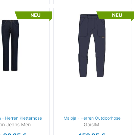
NEU
NEU
a - Herren Kletterhose
Maloja - Herren Outdoorhose
con Jeans Men
GaislM.