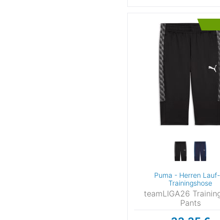
Schöffel
(
Scott
(
Spyder
Super.Natural
(
Ternua
The North Face
(2
Timberland
(
Under Armour
(4
Vans
VAUDE
Whistler
(
X-Bionic
Puma - Herren Lauf-
Trainingshose
teamLIGA26 Trainin
Pants