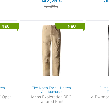
142,25 €
a
154,90 €
40-36
W40
42
W42
44
28 30
28 x 30
28 32
NEU
NEU
28W 32L
28W 34L
28 34
29W 32L
29W 34L
30 30
W30 L30
30W 32L
30 32
W30 L32
W30 L33
30W 34L
30 34
31⁄30
31W 32L
31W 34L
32 30
32W 30L
32⁄30
W32 L30
32W 32L
32 32
W32 L32
32W 34L
ren
The North Face - Herren
Puma 
32 34
W32 L34
33W 30L
33W 32L
Outdoorhose
T
X Open
Mens Exploration REG
M Pwrmode
t
Tapered Pant
33W 34L
34 30
34W 30L
W34 L30