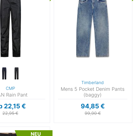
schnelltrocknend
(121)
winddicht
(84)
reflektierend
(37)
geruchsneutralisierend
(10)
feuchtigkeitstransportierend
2)
Timberland
CMP
Mens 5 Pocket Denim Pants
N Rain Pant
(baggy)
b 22,15 €
94,85 €
22,95 €
99,90 €
NEU