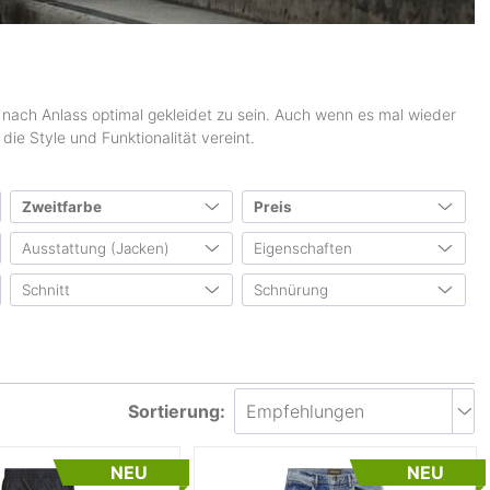
e nach Anlass optimal gekleidet zu sein. Auch wenn es mal wieder
die Style und Funktionalität vereint.
Zweitfarbe
Preis
Ausstattung (Jacken)
Eigenschaften
15
34
5
3
von
bis
0 €
1500 €
Schnitt
Schnürung
Kapuze
(7)
atmungsaktiv
(209)
2
2
2
1
Belüftungsreißverschluss
(35)
gefüttert/wärmend
(42)
Slim fit
(58)
Schnürsenkel
(1)
Verklebte Nähte
(23)
leichtgewichtig
(132)
Regular fit
(235)
Schneefang
(3)
wasserdicht
(77)
Loose fit
(73)
Sortierung:
Pack-Away Tasche
(35)
wasserabweisend
(202)
UV Schutz
(21)
elastisch
(454)
NEU
NEU