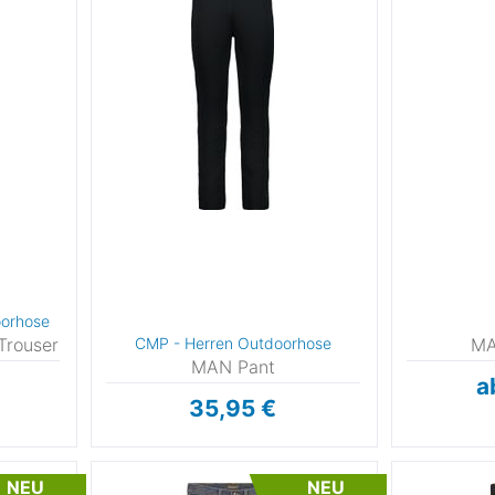
Konfektionsgrößen EU
Urban & Work
(341)
13)
Fleece
(36)
Wandern
(243)
19)
Leder
(2)
30
30-31
31
32
Skifahren
(33)
 moving people
(3)
Merino
(13)
Langlaufen
(7)
32-33
32-34
33
34
10)
Pertex®
(1)
Skitour & Freeski
(15)
2)
Polartec®
(1)
34-36
35
36
38
Klettern & Bouldern
(62)
3)
Wolle
(173)
Nordic Walking
(1)
4)
40-42
DWR Imprägnierung
40
42
42-44
(72)
Camping
(15)
4)
PrimaLoft®
(3)
Trailrunning
(15)
43
44
44-46
46
3)
Nylon
(132)
Schneeschuhwandern
(
2)
46-48
48
48-50
50
Winteraktivitäten
(4)
4)
oorhose
Expedition
(5)
50-52
52
52-54
54
9)
Trouser
CMP - Herren Outdoorhose
MA
Snowboarden
(6)
(1)
MAN Pant
54-56
56
56-58
58
Klettersteig
(17)
€
a
3)
35,95 €
Motorsport
(1)
4)
58-60
60
62
64
Golf
(6)
9)
Basketball
(1)
66
68
70
94
(1)
NEU
NEU