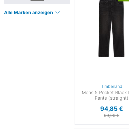
Haglöfs
(
Halti
(
Alle Marken anzeigen
Helly Hansen
(
Houdini
(
Icebreaker
(
Jack Wolfskin
(
Karpos
(
killtec
(
La Sportiva
(
Lundhags
(
Löffler
Maier Sports
(
Timberland
Mens 5 Pocket Black
Maloja
(2
Pants (straight)
Mammut
(
Marmot
(
94,85 €
Martini
99,90 €
MAUL Sport
(