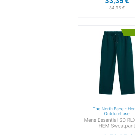
33,35 €
34,95 €
The North Face - Her
Outdoorhose
Mens Essential SD RL
HEM Sweatpan