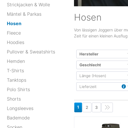
Strickjacken & Wolle
Mäntel & Parkas
Hosen
Hosen
Von lässigen Joggern über mo
Fleece
Zeit für einen kleinen Ausflu
Hoodies
Pullover & Sweatshirts
Hersteller
Hemden
Geschlecht
T-Shirts
Länge (Hosen)
Herren
(56
Tanktops
adidas
(
Damen
(
Lieferzeit
adidas Terrex
(
kurz
(
Polo Shirts
Unisex
(
Bergans
lang
(15
Shorts
bis ca. 3 Werktage
(
Kinder
Berghaus
(
Zip-Off
(
bis ca. 5 Werktage
(
1
2
Mädchen
3
Longsleeves
Black Diamond
(
bis ca. 7 Werktage
(
Bademode
Bogner Fire + Ice
(
bis ca. 10 Werktage
Carhartt
(3
Socken