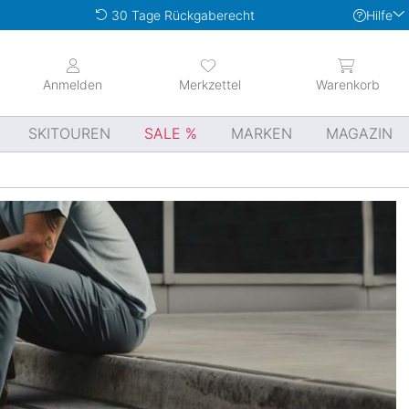
Hilfe
30 Tage Rückgaberecht
Anmelden
Merkzettel
Warenkorb
SKITOUREN
SALE
MARKEN
MAGAZIN