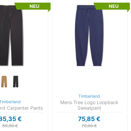
NEU
NEU
Timberland
Timberland
Mens Tree Logo Loopback
rd Carpenter Pants
Sweatpant
85,35 €
75,85 €
89,90 €
79,90 €