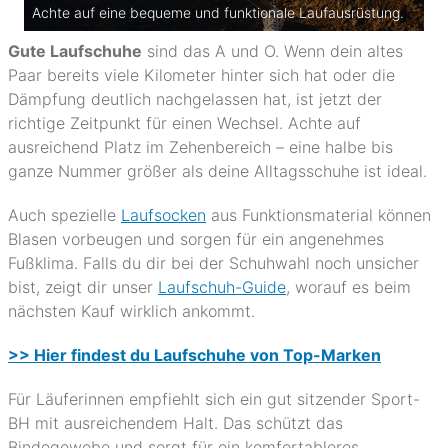
Achte auf eine bequeme und funktionale Laufausrüstung.
Gute Laufschuhe
sind das A und O. Wenn dein altes
Paar bereits viele Kilometer hinter sich hat oder die
Dämpfung deutlich nachgelassen hat, ist jetzt der
richtige Zeitpunkt für einen Wechsel. Achte auf
ausreichend Platz im Zehenbereich – eine halbe bis
ganze Nummer größer als deine Alltagsschuhe ist ideal.
Auch spezielle
Laufsocken
aus Funktionsmaterial können
Blasen vorbeugen und sorgen für ein angenehmes
Fußklima. Falls du dir bei der Schuhwahl noch unsicher
bist, zeigt dir unser
Laufschuh-Guide
, worauf es beim
nächsten Kauf wirklich ankommt.
>> Hier findest du Laufschuhe von Top-Marken
Für Läuferinnen empfiehlt sich ein gut sitzender Sport-
BH mit ausreichendem Halt. Das schützt das
Bindegewebe und sorgt für ein komfortableres