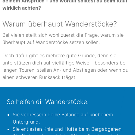
deinem Anspruch – und worauf solltest du beim Kauf
wirklich achten?
Warum überhaupt Wanderstöcke?
Bei vielen stellt sich wohl zuerst die Frage, warum sie
überhaupt auf Wanderstöcke setzen sollen.
Doch dafür gibt es mehrere gute Gründe, denn sie
unterstützen dich auf vielfältige Weise – besonders bei
langen Touren, steilen An- und Abstiegen oder wenn du
einen schweren Rucksack trägst.
So helfen dir Wanderstöcke:
Sie verbessern deine Balance auf unebenem
Untergrund.
Sie entlasten Knie und Hüfte beim Bergabgehen.