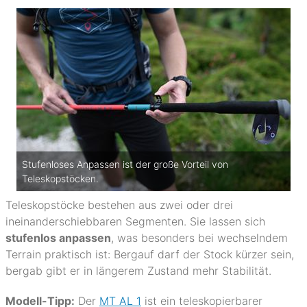
Stufenloses Anpassen ist der große Vorteil von
Teleskopstöcken.
Teleskopstöcke bestehen aus zwei oder drei
ineinanderschiebbaren Segmenten. Sie lassen sich
stufenlos anpassen
, was besonders bei wechselndem
Terrain praktisch ist: Bergauf darf der Stock kürzer sein,
bergab gibt er in längerem Zustand mehr Stabilität.
Modell-Tipp:
Der
MT AL 1
ist ein teleskopierbarer