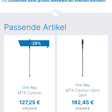
Passende Artikel
-29%
One Way
One Way
MTX Carbon Vario
MTX Carbon
Dark
127,25 €
192,45 €
179,90 €
214,90 €