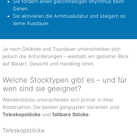
Sie fördern einen gleichmäßigen Rhythmus beim
Gehen.
Sie aktivieren die Armmuskulatur und steigern so
deine Ausdauer.
Je nach Gelände und Tourdauer unterscheiden sich
jedoch die Anforderungen – weshalb ein gezielter Blick
auf Bauart, Gewicht und Handling lohnt.
Welche Stocktypen gibt es – und für
wen sind sie geeignet?
Wanderstöcke unterscheiden sich primär in ihrer
Konstruktion. Die beiden gängigsten Varianten sind
Teleskopstöcke
und
faltbare Stöcke
:
Teleskopstöcke