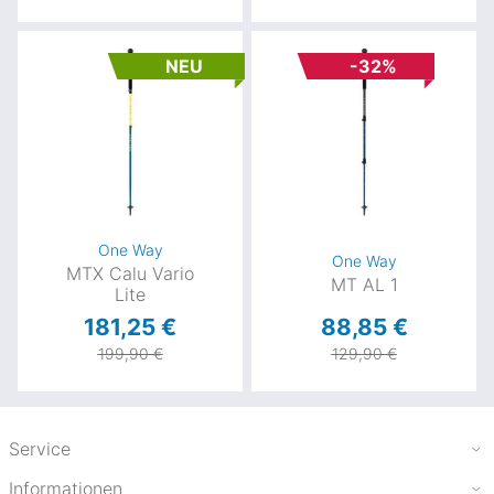
NEU
-32%
One Way
One Way
MTX Calu Vario
MT AL 1
Lite
181,25 €
88,85 €
199,90 €
129,90 €
Service
Informationen