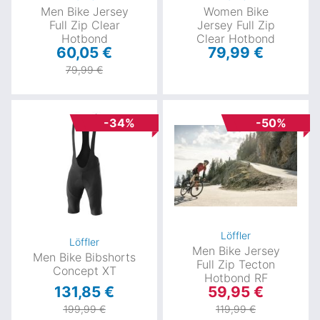
Men Bike Jersey
Women Bike
Full Zip Clear
Jersey Full Zip
Hotbond
Clear Hotbond
60,05 €
79,99 €
79,99 €
-34%
-50%
Löffler
Löffler
Men Bike Jersey
Men Bike Bibshorts
Full Zip Tecton
Concept XT
Hotbond RF
131,85 €
59,95 €
199,99 €
119,99 €