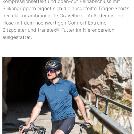
Kompressionseffekt und open-cut Beinabschluss mit
Silikongrippern eignet sich die ausgefeilte Träger-Shorts
perfekt für ambitionierte Gravelbiker. Außedem ist die
Hose mit dem hochwertigen Comfort Extreme
Sitzpolster und transtex®-Futter im Nierenbereich
ausgestattet.