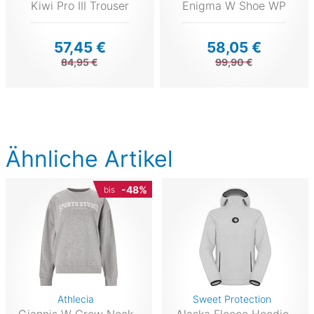
Kiwi Pro III Trouser
Enigma W Shoe WP
57,45 €
58,05 €
84,95 €
99,90 €
Ähnliche Artikel
-48%
bis
Athlecia
Sweet Protection