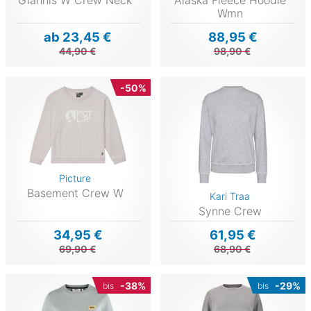
Giannis W Crew Neck
Alaska Fleece Hoodie
Wmn
ab 23,45 €
88,95 €
44,90 €
98,90 €
-50%
Picture
Basement Crew W
Kari Traa
Synne Crew
34,95 €
61,95 €
69,90 €
68,90 €
-38%
-29%
bis
bis