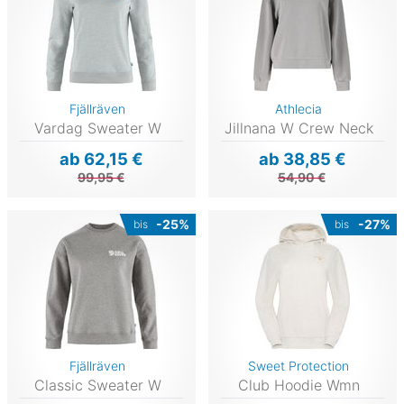
Fjällräven
Athlecia
Vardag Sweater W
Jillnana W Crew Neck
ab 62,15 €
ab 38,85 €
99,95 €
54,90 €
-25%
-27%
bis
bis
Fjällräven
Sweet Protection
Classic Sweater W
Club Hoodie Wmn