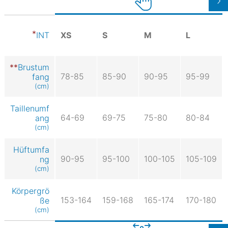
XS
S
M
L
INT
Brustum
78-85
85-90
90-95
95-99
fang
(cm)
Taillenumf
64-69
69-75
75-80
80-84
ang
(cm)
Hüftumfa
90-95
95-100
100-105
105-109
ng
(cm)
Körpergrö
153-164
159-168
165-174
170-180
ße
(cm)