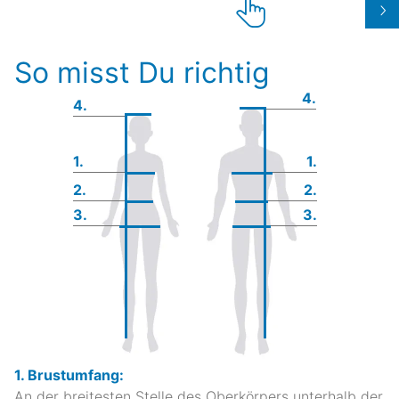
So misst Du richtig
4.
4.
1.
1.
2.
2.
3.
3.
1. Brustumfang:
An der breitesten Stelle des Oberkörpers unterhalb der