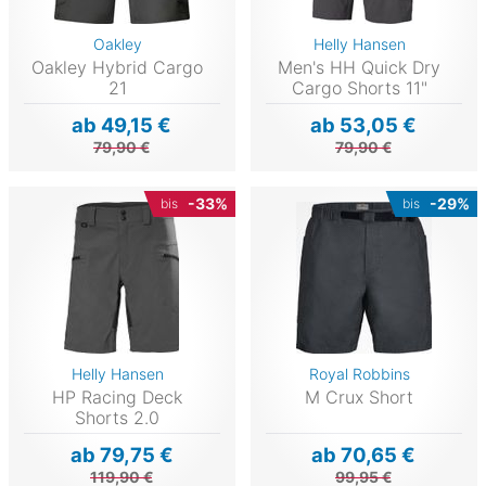
Oakley
Helly Hansen
Oakley Hybrid Cargo
Men's HH Quick Dry
21
Cargo Shorts 11"
ab 49,15 €
ab 53,05 €
79,90 €
79,90 €
-33%
-29%
bis
bis
Helly Hansen
Royal Robbins
HP Racing Deck
M Crux Short
Shorts 2.0
ab 79,75 €
ab 70,65 €
119,90 €
99,95 €