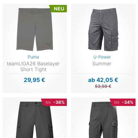
NEU
Puma
U-Power
teamLIGA26 Baselayer
Summer
Short Tight
29,95 €
ab 42,05 €
53,50 €
-38%
-34%
bis
bis