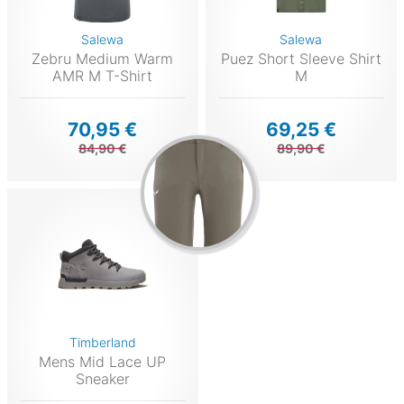
Salewa
Salewa
Zebru Medium Warm
Puez Short Sleeve Shirt
AMR M T-Shirt
M
70,95 €
69,25 €
84,90 €
89,90 €
Timberland
Mens Mid Lace UP
Sneaker