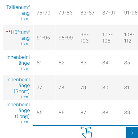
Taillenumf
75-79
79-83
83-87
87-91
91-96
ang
(cm)
Hüftumf
99-
103-
108-
91-95
95-99
ang
103
108
112
(cm)
Innenbeinl
81
82
83
84
85
änge
(cm)
Innenbeinl
änge
77
78
79
80
81
(Short)
(cm)
Innenbeinl
änge
85
86
87
88
89
(Long)
(cm)