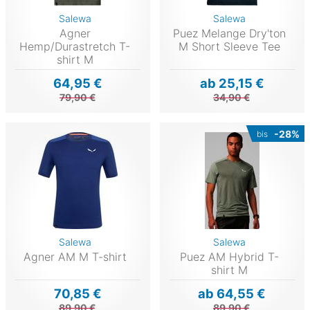
Salewa
Salewa
Agner
Puez Melange Dry'ton
Hemp/Durastretch T-
M Short Sleeve Tee
shirt M
64,95 €
ab 25,15 €
79,90 €
34,90 €
-28%
bis
Salewa
Salewa
Agner AM M T-shirt
Puez AM Hybrid T-
shirt M
70,85 €
ab 64,55 €
89,90 €
89,90 €