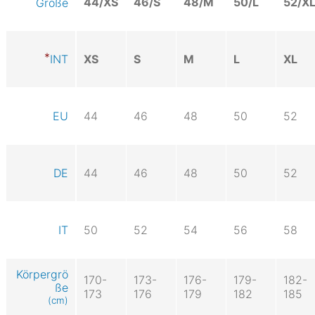
44/XS
46/S
48/M
50/L
52/X
Größe
INT
XS
S
M
L
XL
EU
44
46
48
50
52
DE
44
46
48
50
52
IT
50
52
54
56
58
Körpergrö
170-
173-
176-
179-
182-
ße
173
176
179
182
185
(cm)