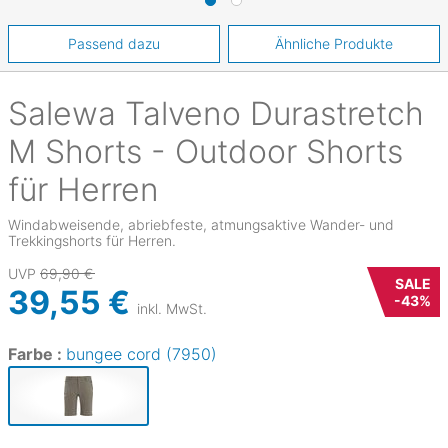
Passend dazu
Ähnliche Produkte
Salewa
Talveno Durastretch
M Shorts - Outdoor Shorts
für Herren
Windabweisende, abriebfeste, atmungsaktive Wander- und
Trekkingshorts für Herren.
UVP
69,90 €
SALE
39,55 €
-
43
%
inkl. MwSt.
Farbe :
bungee cord (7950)