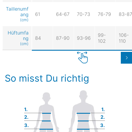
Taillenumf
61
64-67
70-73
76-79
83-8
ang
(cm)
Hüftumfa
99-
106-
84
87-90
93-96
ng
102
110
(cm)
So misst Du richtig
1.
1.
2.
2.
3.
3.