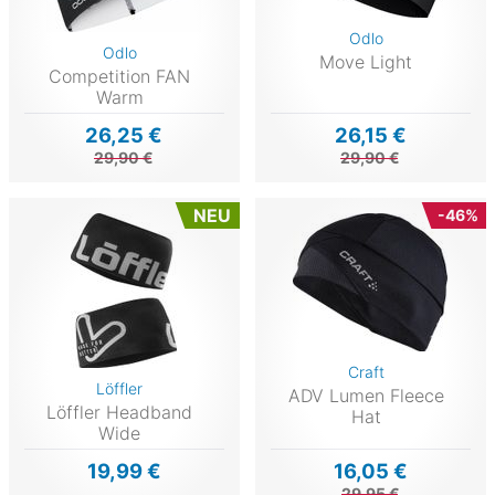
Odlo
Odlo
Move Light
Competition FAN
Warm
26,25 €
26,15 €
29,90 €
29,90 €
NEU
-46%
Craft
Löffler
ADV Lumen Fleece
Löffler Headband
Hat
Wide
19,99 €
16,05 €
29,95 €