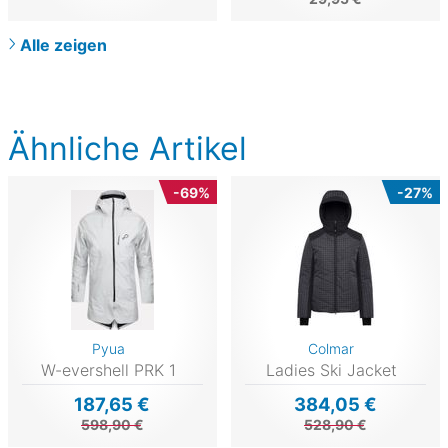
Alle zeigen
Ähnliche Artikel
-69%
-27%
Pyua
Colmar
W-evershell PRK 1
Ladies Ski Jacket
187,65 €
384,05 €
598,90 €
528,90 €