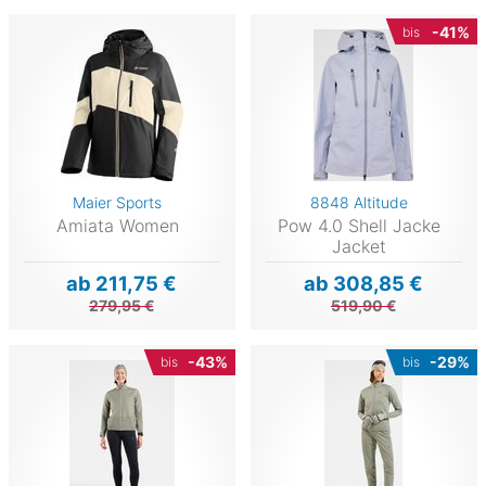
-41%
bis
Maier Sports
8848 Altitude
Amiata Women
Pow 4.0 Shell Jacke
Jacket
ab 211,75 €
ab 308,85 €
279,95 €
519,90 €
-43%
-29%
bis
bis