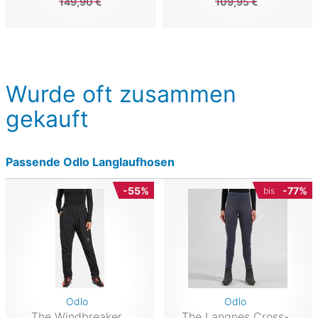
149,90 €
109,95 €
Wurde oft zusammen
gekauft
Passende Odlo Langlaufhosen
-55%
-77%
bis
Odlo
Odlo
The Windbreaker
The Langnes Cross-