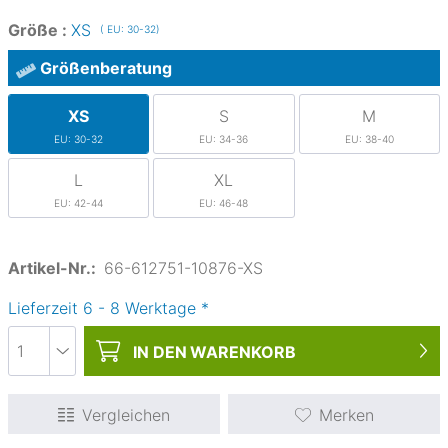
Größe :
XS
( EU: 30-32)
Größenberatung
XS
S
M
EU: 30-32
EU: 34-36
EU: 38-40
L
XL
EU: 42-44
EU: 46-48
Artikel-Nr.:
66-612751-10876-XS
Lieferzeit
6
-
8
Werktage
*
IN DEN
WARENKORB
Vergleichen
Merken