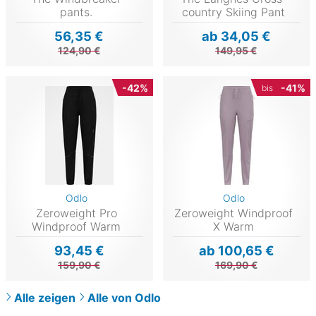
pants.
country Skiing Pant
56,35 €
ab 34,05 €
124,90 €
149,95 €
-42%
-41%
bis
Odlo
Odlo
Zeroweight Pro
Zeroweight Windproof
Windproof Warm
X Warm
93,45 €
ab 100,65 €
159,90 €
169,90 €
Alle zeigen
Alle von Odlo