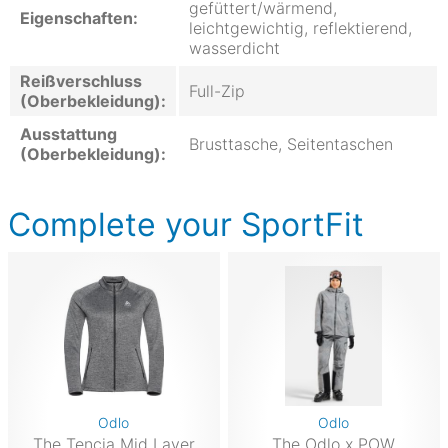
gefüttert/wärmend,
Eigenschaften:
leichtgewichtig, reflektierend,
wasserdicht
Reißverschluss
Full-Zip
(Oberbekleidung):
Ausstattung
Brusttasche, Seitentaschen
(Oberbekleidung):
Complete your SportFit
Odlo
Odlo
The Tencia Mid Layer
The Odlo x POW