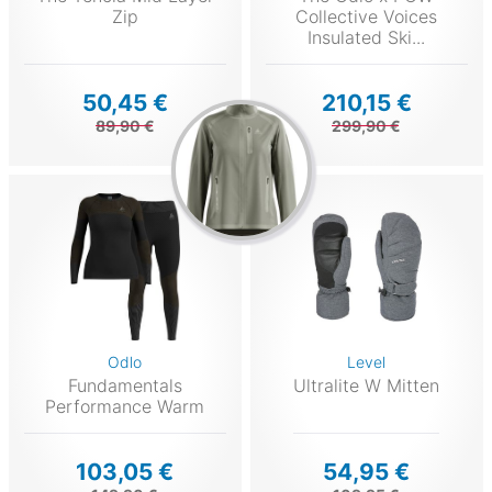
Zip
Collective Voices
Insulated Ski...
50,45 €
210,15 €
89,90 €
299,90 €
Odlo
Level
Fundamentals
Ultralite W Mitten
Performance Warm
103,05 €
54,95 €