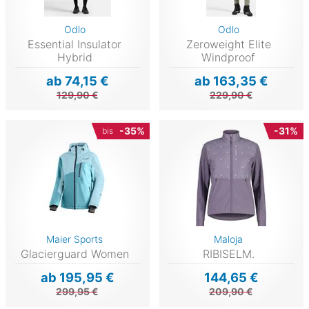
Odlo
Odlo
Essential Insulator
Zeroweight Elite
Hybrid
Windproof
ab 74,15 €
ab 163,35 €
129,90 €
229,90 €
-35%
-31%
bis
Maier Sports
Maloja
Glacierguard Women
RIBISELM.
ab 195,95 €
144,65 €
299,95 €
209,90 €