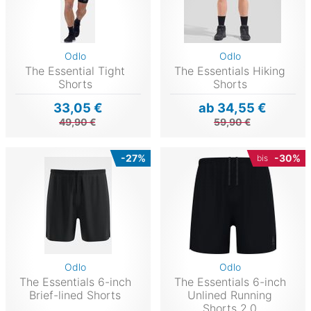
Odlo
Odlo
The Essential Tight
The Essentials Hiking
Shorts
Shorts
33,05 €
ab 34,55 €
49,90 €
59,90 €
-27%
-30%
bis
Odlo
Odlo
The Essentials 6-inch
The Essentials 6-inch
Brief-lined Shorts
Unlined Running
Shorts 2.0