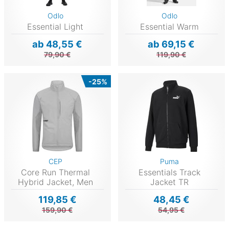
Odlo
Odlo
Essential Light
Essential Warm
ab 48,55 €
ab 69,15 €
79,90 €
119,90 €
-25%
CEP
Puma
Core Run Thermal
Essentials Track
Hybrid Jacket, Men
Jacket TR
119,85 €
48,45 €
159,90 €
54,95 €