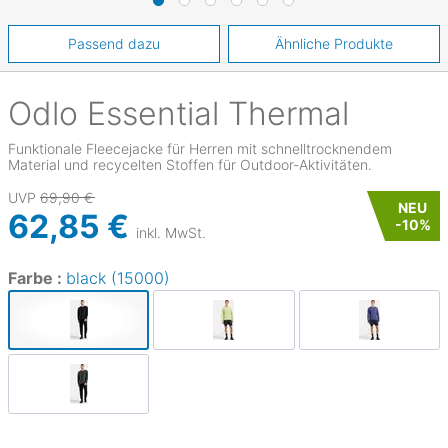
Passend dazu
Ähnliche Produkte
Odlo
Essential Thermal
Funktionale Fleecejacke für Herren mit schnelltrocknendem
Material und recycelten Stoffen für Outdoor-Aktivitäten.
UVP
69,90 €
NEU
62,85 €
-
10
%
inkl. MwSt.
Farbe :
black (15000)