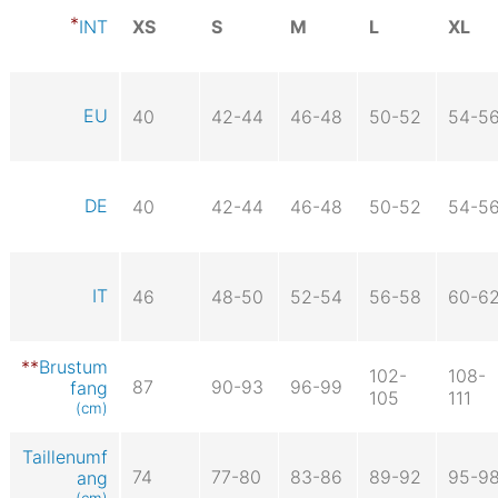
XS
S
M
L
XL
INT
EU
40
42-44
46-48
50-52
54-5
DE
40
42-44
46-48
50-52
54-5
IT
46
48-50
52-54
56-58
60-6
Brustum
102-
108-
87
90-93
96-99
fang
105
111
(cm)
Taillenumf
74
77-80
83-86
89-92
95-9
ang
(cm)