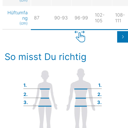
Hüftumfa
102-
108-
87
90-93
96-99
ng
105
111
(cm)
So misst Du richtig
1.
1.
2.
2.
3.
3.