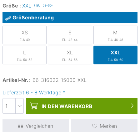
Größe :
XXL
( EU: 58-60)
Größenberatung
XS
S
M
EU: 40
EU: 42-44
EU: 46-48
L
XL
XXL
EU: 50-52
EU: 54-56
EU: 58-60
Artikel-Nr.:
66-316022-15000-XXL
Lieferzeit
6
-
8
Werktage
*
IN DEN
WARENKORB
Vergleichen
Merken