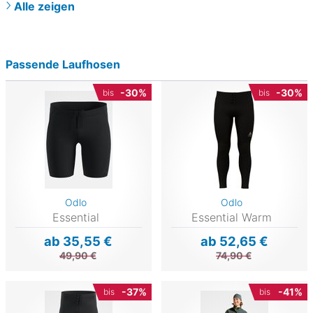
Alle zeigen
Passende Laufhosen
-30%
-30%
bis
bis
Odlo
Odlo
Essential
Essential Warm
ab 35,55 €
ab 52,65 €
49,90 €
74,90 €
-37%
-41%
bis
bis