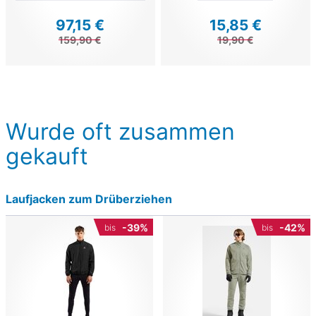
97,15 €
15,85 €
159,90 €
19,90 €
Wurde oft zusammen
gekauft
Laufjacken zum Drüberziehen
-39%
-42%
bis
bis