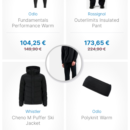
Odlo
Rossignol
Fundamentals
Outerlimits Insulated
Performance Warm
Pant
104,25 €
173,65 €
149,90 €
224,90 €
Whistler
Odlo
Cheno M Puffer Ski
Polyknit Warm
Jacket