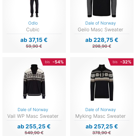
Odlo
Dale of Norway
Cubic
Geilo Masc Sweater
ab 37,15 €
ab 228,75 €
59,90 €
298,90 €
-54%
-32%
bis
bis
Dale of Norway
Dale of Norway
Vail WP Masc Sweater
Myking Masc Sweater
ab 255,25 €
ab 257,25 €
549,90 €
378,90 €