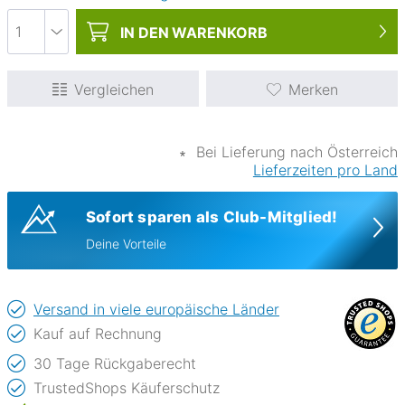
IN DEN
WARENKORB
Vergleichen
Merken
∗
Bei Lieferung nach Österreich
Lieferzeiten pro Land
Sofort sparen als Club-Mitglied!
Deine Vorteile
Versand in viele europäische Länder
Kauf auf Rechnung
30 Tage Rückgaberecht
TrustedShops Käuferschutz