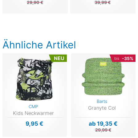
29,90 €
39,99 €
Ähnliche Artikel
NEU
-35%
bis
Barts
CMP
Granyte Col
Kids Neckwarmer
9,95 €
ab 19,35 €
29,99 €