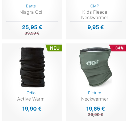
Barts
CMP
Niagra Col
Kids Fleece
Neckwarmer
25,95 €
9,95 €
39,99 €
NEU
-34%
Odlo
Picture
Active Warm
Neckwarmer
19,90 €
19,65 €
29,90 €