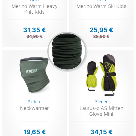
Merino Warm Heavy
Merino Warm Ski Kids
Knit Kids
31,35 €
25,95 €
34,90 €
28,90 €
Picture
Ziener
Neckwarmer
Laurus-z AS Mitten
Glove Mini
19,65 €
34,15 €