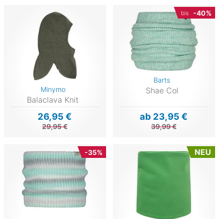
-40%
bis
Barts
Minymo
Shae Col
Balaclava Knit
26,95 €
ab 23,95 €
29,95 €
39,99 €
NEU
-35%