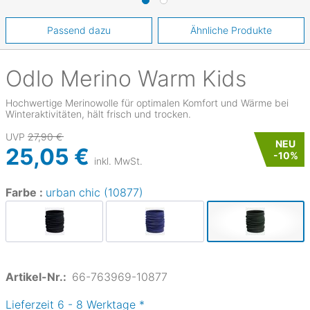
Passend dazu
Ähnliche Produkte
Odlo
Merino Warm Kids
Hochwertige Merinowolle für optimalen Komfort und Wärme bei
Winteraktivitäten, hält frisch und trocken.
UVP
27,90 €
NEU
25,05 €
-
10
%
inkl. MwSt.
Farbe :
urban chic (10877)
Artikel-Nr.:
66-763969-10877
Lieferzeit
6
-
8
Werktage
*