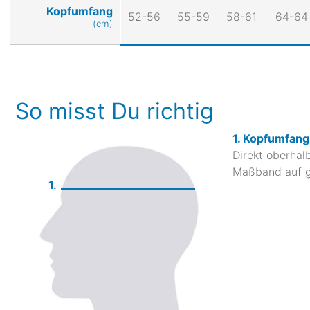
Kopfumfang
52-56
55-59
58-61
64-64
(cm)
So misst Du richtig
1. Kopfumfang
Direkt oberha
Maßband auf gl
1.