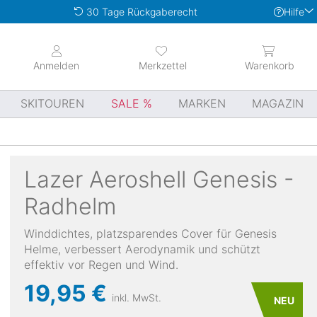
Hilfe
30 Tage Rückgaberecht
Anmelden
Merkzettel
Warenkorb
SKITOUREN
SALE
MARKEN
MAGAZIN
Lazer
Aeroshell Genesis -
Radhelm
Winddichtes, platzsparendes Cover für Genesis
Helme, verbessert Aerodynamik und schützt
effektiv vor Regen und Wind.
19,95 €
inkl. MwSt.
NEU