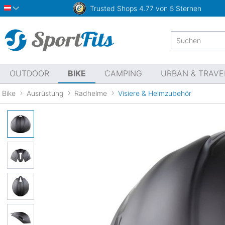
Trusted Shops
4.77 von 5 Sternen
Österreich
OUTDOOR
BIKE
CAMPING
URBAN & TRAVE
Bike
Ausrüstung
Radhelme
Visiere & Helmzubehör