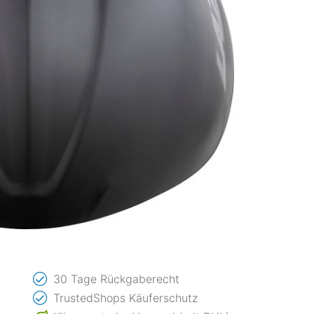
30 Tage Rückgaberecht
TrustedShops Käuferschutz