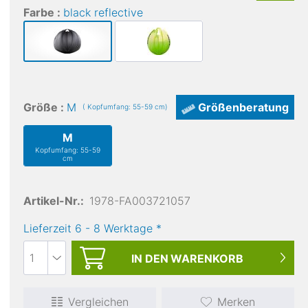
Farbe :
black reflective
Größe :
M
Größenberatung
( Kopfumfang: 55-59 cm)
M
Kopfumfang: 55-59
cm
Artikel-Nr.:
1978-FA003721057
Lieferzeit
6
-
8
Werktage
*
IN DEN
WARENKORB
Vergleichen
Merken