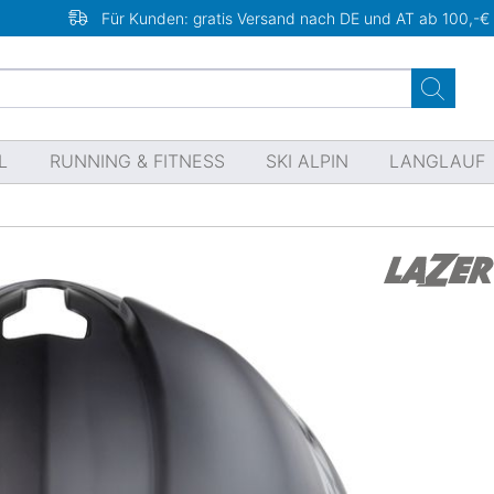
Für Kunden: gratis Versand nach DE und AT ab 100,-€
L
RUNNING & FITNESS
SKI ALPIN
LANGLAUF