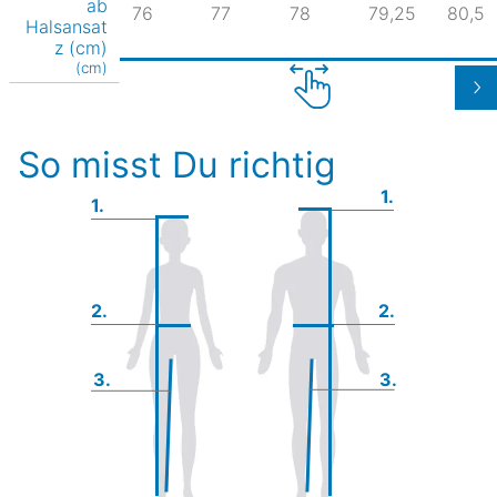
ab
76
77
78
79,25
80,5
Halsansat
z (cm)
(cm)
So misst Du richtig
1.
1.
2.
2.
3.
3.