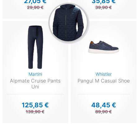
27,05 €
35,85 €
29,90 €
39,90 €
Martini
Whistler
Alpmate Cruise Pants
Pangul M Casual Shoe
Uni
125,85 €
48,45 €
139,90 €
89,90 €