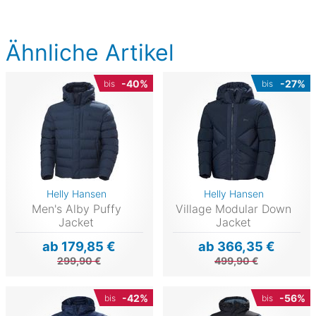
Ähnliche Artikel
-40%
-27%
bis
bis
Helly Hansen
Helly Hansen
Men's Alby Puffy
Village Modular Down
Jacket
Jacket
ab 179,85 €
ab 366,35 €
299,90 €
499,90 €
-42%
-56%
bis
bis