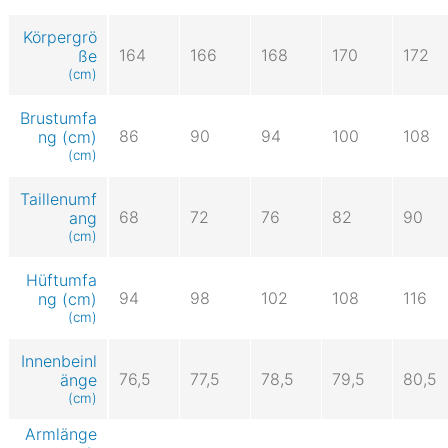
Körpergrö
164
166
168
170
172
ße
(cm)
Brustumfa
86
90
94
100
108
ng (cm)
(cm)
Taillenumf
68
72
76
82
90
ang
(cm)
Hüftumfa
94
98
102
108
116
ng (cm)
(cm)
Innenbeinl
76,5
77,5
78,5
79,5
80,5
änge
(cm)
Armlänge