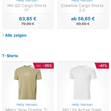
Helly Hansen
Helly Hansen
HH QD Cargo Shorts
Crewline Cargo Shorts
11"
2.0
63,85 €
ab 56,65 €
79,90 €
89,90 €
Alle zeigen
T-Shirts
-35%
-41%
bis
Helly Hansen
Helly Hansen
Men's Skog Graphic T-
HH Lifa Active Solen