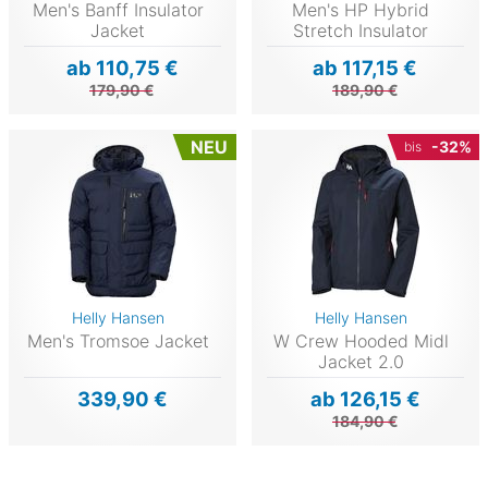
Men's Banff Insulator
Men's HP Hybrid
Jacket
Stretch Insulator
ab 110,75 €
ab 117,15 €
179,90 €
189,90 €
NEU
-32%
bis
Helly Hansen
Helly Hansen
Men's Tromsoe Jacket
W Crew Hooded Midl
Jacket 2.0
339,90 €
ab 126,15 €
184,90 €