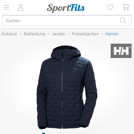
Outdoor
Bekleidung
Jacken
Freizeitjacken
Herren