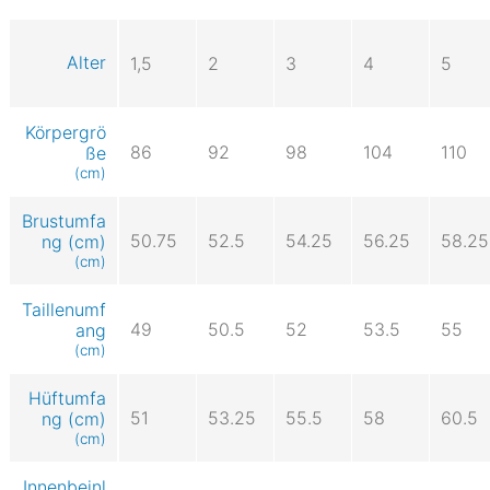
Alter
1,5
2
3
4
5
Körpergrö
86
92
98
104
110
ße
(cm)
Brustumfa
50.75
52.5
54.25
56.25
58.25
ng (cm)
(cm)
Taillenumf
49
50.5
52
53.5
55
ang
(cm)
Hüftumfa
51
53.25
55.5
58
60.5
ng (cm)
(cm)
Innenbeinl