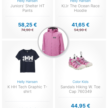
Helly Hansen
Helly Hansen
Juniors' Shelter HT
K/Jr The Ocean Race
Pants
Hoodie
58,25 €
41,65 €
74,90 €
54,90 €
Helly Hansen
Color Kids
K HH Tech Graphic T-
Sandals Hiking W. Toe
shirt
Cap 760349
44,95 €