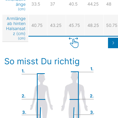
33.5
37
40.5
44.25
48
änge
(cm)
Armlänge
ab hinten
40.75
43.25
45.75
48.25
50.75
Halsansat
z (cm)
(cm)
So misst Du richtig
1.
1.
2.
2.
3.
3.