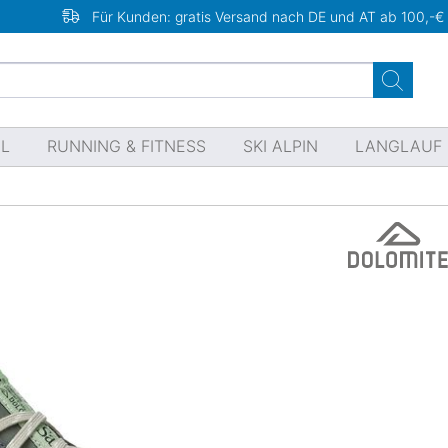
Für Kunden: gratis Versand nach DE und AT ab 100,-€
EL
RUNNING & FITNESS
SKI ALPIN
LANGLAUF