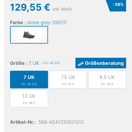
129,55 €
-
28
%
inkl. MwSt.
Farbe :
stone grey (0921)
Größe :
7 UK
Größenberatung
( EU: 40 2/3)
7 UK
7.5 UK
8.5 UK
EU: 40 2/3
EU: 41,5
EU: 42,5
13 UK
EU: 48,5
Artikel-Nr.:
566-4241310921012