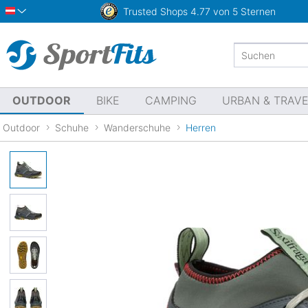
Trusted Shops
4.77 von 5 Sternen
Österreich
OUTDOOR
BIKE
CAMPING
URBAN & TRAV
Outdoor
Schuhe
Wanderschuhe
Herren