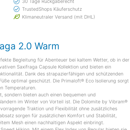
30 Tage Rückgaberecht
TrustedShops Käuferschutz
Klimaneutraler Versand (mit DHL)
raga 2.0 Warm
ekte Begleitung für Abenteuer bei kaltem Wetter, ob in der
vativen Saxifraga Capsule Kollektion und bieten ein
ktionalität. Dank des strapazierfähigen und schützenden
üße optimal geschützt. Die Primaloft® Eco Isolierung sorgt
en Temperaturen.
ht, sondern bieten auch einen bequemen und
ndern im Winter von Vorteil ist. Die Dolomite by Vibram®
vorragende Traktion und Flexibilität ohne zusätzliches
satz sorgen für zusätzlichen Komfort und Stabilität,
tem Mesh einen nachhaltigen Aspekt einbringt.
Speed Hiking. Mit einem Flex Index von Regular bieten sie