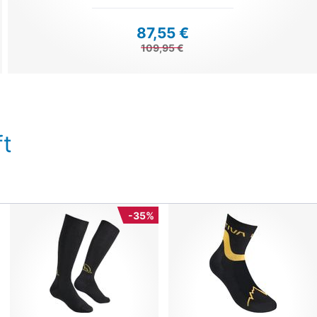
87,55 €
109,95 €
t
-35%