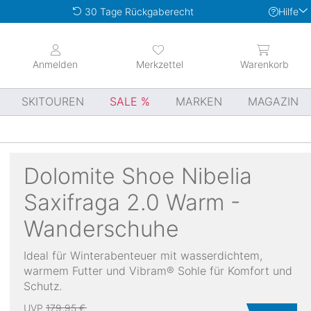
Hilfe
30 Tage Rückgaberecht
Anmelden
Merkzettel
Warenkorb
SKITOUREN
SALE
MARKEN
MAGAZIN
Dolomite
Shoe Nibelia
Saxifraga 2.0 Warm -
Wanderschuhe
Ideal für Winterabenteuer mit wasserdichtem,
warmem Futter und Vibram® Sohle für Komfort und
Schutz.
UVP
179,95 €