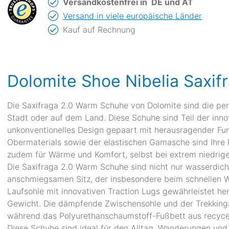
Versandkostenfrei in
DE und AT
Versand in viele europäische Länder
Kauf auf Rechnung
Dolomite Shoe Nibelia Saxif
Die Saxifraga 2.0 Warm Schuhe von Dolomite sind die perf
Stadt oder auf dem Land. Diese Schuhe sind Teil der inno
unkonventionelles Design gepaart mit herausragender Fun
Obermaterials sowie der elastischen Gamasche sind Ihre F
zudem für Wärme und Komfort, selbst bei extrem niedrig
Die Saxifraga 2.0 Warm Schuhe sind nicht nur wasserdic
anschmiegsamen Sitz, der insbesondere beim schnellen Wa
Laufsohle mit innovativen Traction Lugs gewährleistet her
Gewicht. Die dämpfende Zwischensohle und der Trekkingab
während das Polyurethanschaumstoff-Fußbett aus recycel
Diese Schuhe sind ideal für den Alltag, Wanderungen und 