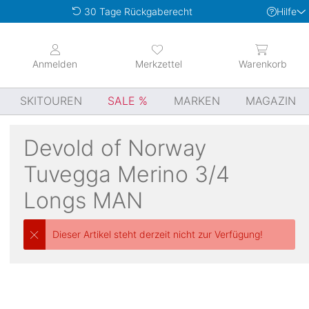
Hilfe
30 Tage Rückgaberecht
Anmelden
Merkzettel
Warenkorb
SKITOUREN
SALE
MARKEN
MAGAZIN
Devold of Norway
Tuvegga Merino 3/4
Longs MAN
Dieser Artikel steht derzeit nicht zur Verfügung!