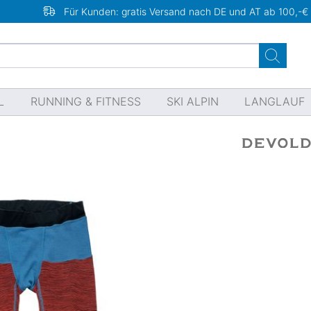
Für Kunden: gratis Versand nach DE und AT ab 100,-€
L
RUNNING & FITNESS
SKI ALPIN
LANGLAUF