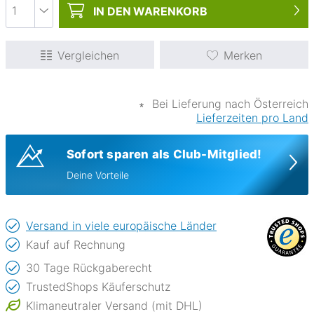
IN DEN
WARENKORB
Vergleichen
Merken
∗
Bei Lieferung nach Österreich
Lieferzeiten pro Land
Sofort sparen als Club-Mitglied!
Deine Vorteile
Versand in viele europäische Länder
Kauf auf Rechnung
30 Tage Rückgaberecht
TrustedShops Käuferschutz
Klimaneutraler Versand (mit DHL)