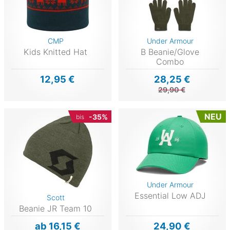
CMP
Under Armour
Kids Knitted Hat
B Beanie/Glove
Combo
12,95 €
28,25 €
29,90 €
NEU
-35%
bis
Under Armour
Essential Low ADJ
Scott
Beanie JR Team 10
ab 16,15 €
24,90 €