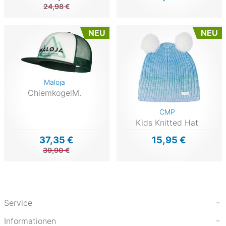
24,98 €
NEU
NEU
Maloja
ChiemkogelM.
CMP
Kids Knitted Hat
37,35 €
15,95 €
39,90 €
Service
Informationen