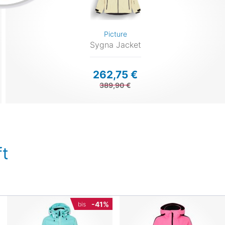
Picture
Sygna Jacket
262,75 €
389,90 €
t
-41%
bis