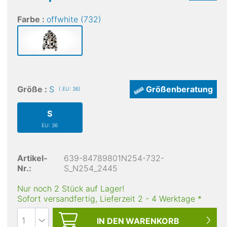
Farbe :
offwhite (732)
Größe :
S
Größenberatung
( EU: 36)
S
EU: 36
Artikel-
639-84789801N254-732-
Nr.:
S_N254_2445
Nur noch 2 Stück auf Lager!
Sofort versandfertig, Lieferzeit
2
-
4
Werktage
*
IN DEN
WARENKORB