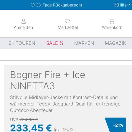
Hilfe
30 Tage Rückgaberecht
Anmelden
Merkzettel
Warenkorb
SKITOUREN
SALE
MARKEN
MAGAZIN
Bogner Fire + Ice
NINETTA3
Stilvolle Midlayer-Jacke mit Kontrast-Details und
wärmender Teddy-Jacquard-Qualität für trendige
Outdoor-Abenteuer.
UVP
294,90 €
233,45 €
-
21
%
inkl. MwSt.