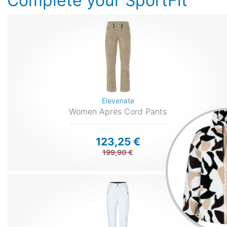
Complete your SportFit
Elevenate
Women Après Cord Pants
123,25 €
199,90 €