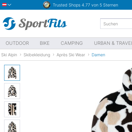
Trusted Shops
4.77 von 5 Sternen
Österreich
OUTDOOR
BIKE
CAMPING
URBAN & TRAVE
Ski Alpin
Skibekleidung
Après Ski Wear
Damen