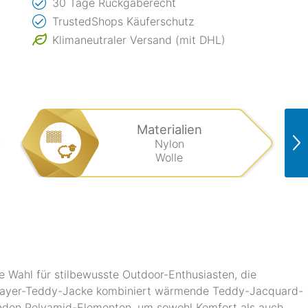
30 Tage Rückgaberecht
TrustedShops Käuferschutz
Klimaneutraler Versand (mit DHL)
Materialien
Nylon
Wolle
e Wahl für stilbewusste Outdoor-Enthusiasten, die
idlayer-Teddy-Jacke kombiniert wärmende Teddy-Jacquard-
zenden Polyamid-Elementen, um sowohl Komfort als auch