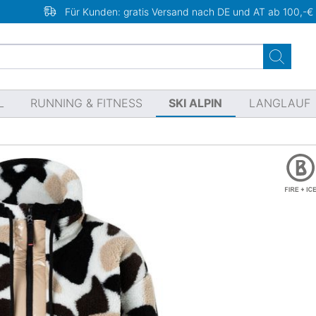
Für Kunden: gratis Versand nach DE und AT ab 100,-€
L
RUNNING & FITNESS
SKI ALPIN
LANGLAUF