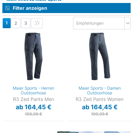
Filter anzeigen
1
2
3
20)
Maier Sports - Herren
Maier Sports - Damen
Outdoorhose
Outdoorhose
R3 Zed Pants Men
R3 Zed Pants Women
ab 164,45 €
ab 164,45 €
199,95 €
199,95 €