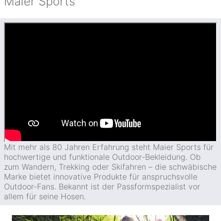
Maier Sports
Mit mehr als 80 Jahren Erfahrung steht Maier Sports für
hochwertige und funktionale Outdoor-Bekleidung. Ob
zum Wandern, Trekking oder Skifahren – die schwäbische
Marke bietet innovative Produkte für anspruchsvolle
Outdoor-Fans. Bekannt ist der Passformspezialist vor
allem für seine Hosen.