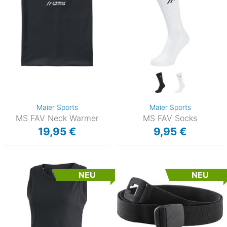
Maier Sports
Maier Sports
MS FAV Neck Warmer
MS FAV Socks
19,95 €
9,95 €
NEU
NEU