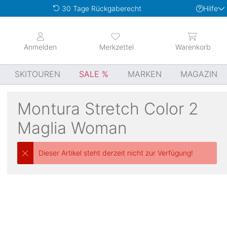
Hilfe
30 Tage Rückgaberecht
Anmelden
Merkzettel
Warenkorb
SKITOUREN
SALE
MARKEN
MAGAZIN
Montura
Stretch Color 2
Maglia Woman
Dieser Artikel steht derzeit nicht zur Verfügung!