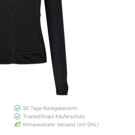
30 Tage Rückgaberecht
TrustedShops Käuferschutz
Klimaneutraler Versand (mit DHL)