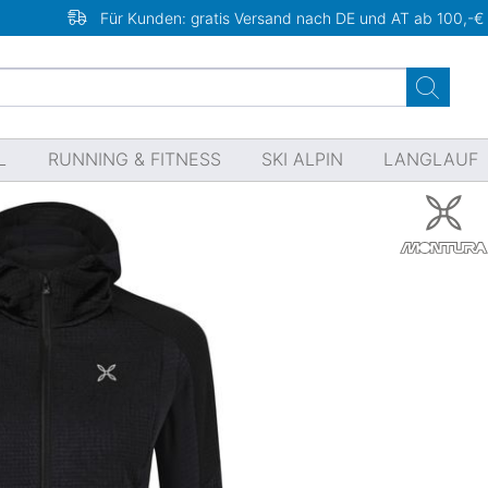
Für Kunden: gratis Versand nach DE und AT ab 100,-€
L
RUNNING & FITNESS
SKI ALPIN
LANGLAUF