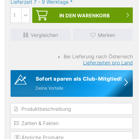
Lieferzeit
7
-
9
Werktage
*
IN DEN
WARENKORB
Vergleichen
Merken
∗
Bei Lieferung nach Österreich
Lieferzeiten pro Land
Sofort sparen als Club-Mitglied!
Deine Vorteile
Produktbeschreibung
Zahlen & Fakten
Ähnliche Produkte