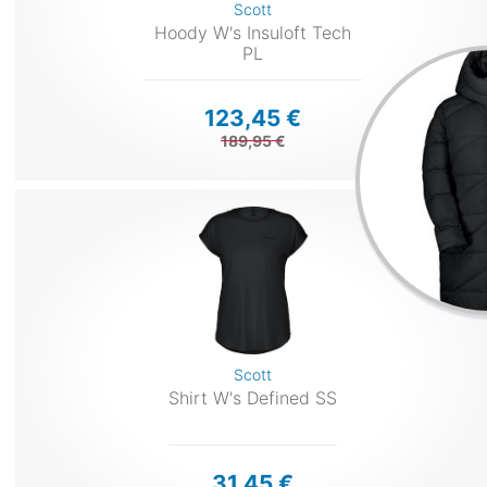
Scott
Hoody W's Insuloft Tech
PL
123,45 €
189,95 €
Scott
Shirt W's Defined SS
31,45 €