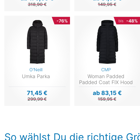
318,90 €
149,95 €
-76%
-48%
bis
O'Neill
CMP
Umka Parka
Woman Padded
Padded Coat FIX Hood
71,45 €
ab 83,15 €
299,99 €
159,95 €
So wählst Du die richtige G