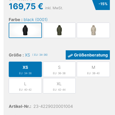
169,75 €
-
15
%
inkl. MwSt.
Farbe :
black (0001)
Größe :
XS
Größenberatung
( EU: 34-36)
XS
S
M
EU: 34-36
EU: 36-38
EU: 38-40
L
XL
EU: 40-42
EU: 42-44
Artikel-Nr.:
23-4229020001004