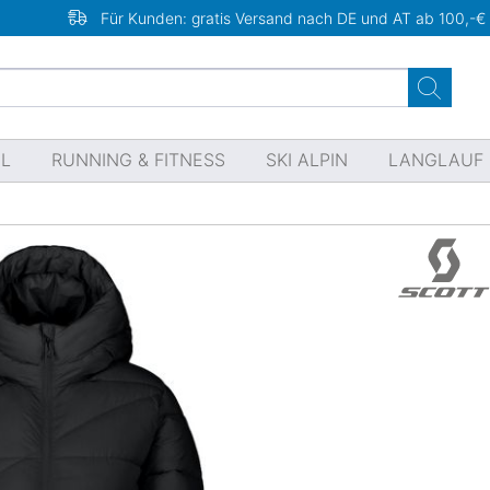
Für Kunden: gratis Versand nach DE und AT ab 100,-€
EL
RUNNING & FITNESS
SKI ALPIN
LANGLAUF