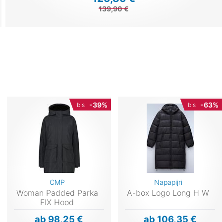
139,90 €
-39%
-63%
bis
bis
CMP
Napapijri
Woman Padded Parka
A-box Logo Long H W
FIX Hood
ab 98,25 €
ab 106,35 €