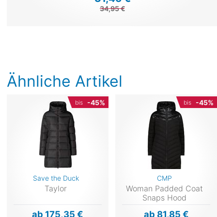
34,95 €
Ähnliche Artikel
-45%
-45%
bis
bis
Save the Duck
CMP
Taylor
Woman Padded Coat
Snaps Hood
ab 175,35 €
ab 81,85 €