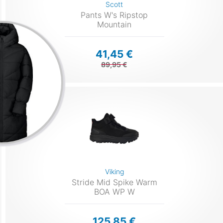
Scott
Pants W's Ripstop
Mountain
41,45 €
89,95 €
Viking
Stride Mid Spike Warm
BOA WP W
125,85 €