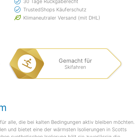
30 Tage Rückgaberecht
TrustedShops Käuferschutz
Klimaneutraler Versand (mit DHL)
Gemacht für
Skifahren
rm
ür alle, die bei kalten Bedingungen aktiv bleiben möchten.
rden und bietet eine der wärmsten Isolierungen in Scotts
hen synthetischen Isolierung hält sie zuverlässig die