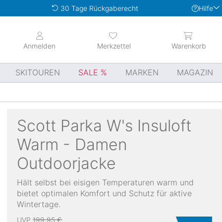
Hilfe
30 Tage Rückgaberecht
Anmelden
Merkzettel
Warenkorb
SKITOUREN
SALE
MARKEN
MAGAZIN
Scott
Parka W's Insuloft
Warm - Damen
Outdoorjacke
Hält selbst bei eisigen Temperaturen warm und
bietet optimalen Komfort und Schutz für aktive
Wintertage.
UVP
199,95 €