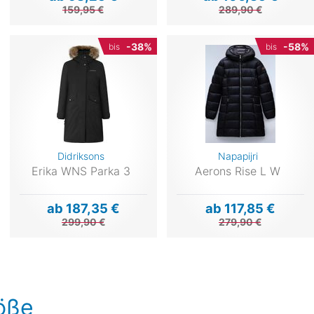
159,95 €
289,90 €
-38%
-58%
bis
bis
Didriksons
Napapijri
Erika WNS Parka 3
Aerons Rise L W
ab 187,35 €
ab 117,85 €
299,90 €
279,90 €
röße