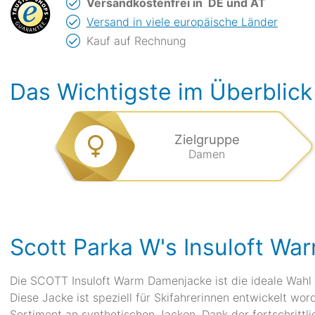
Versandkostenfrei in
DE und AT
Versand in viele europäische Länder
Kauf auf Rechnung
Das Wichtigste im Überblick
Zielgruppe
Damen
Scott Parka W's Insuloft Wa
Die SCOTT Insuloft Warm Damenjacke ist die ideale Wahl f
Diese Jacke ist speziell für Skifahrerinnen entwickelt wo
Sortiment an synthetischen Jacken. Dank der fortschrittlic