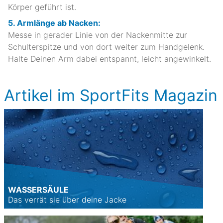
Körper geführt ist.
5. Armlänge ab Nacken:
Messe in gerader Linie von der Nackenmitte zur
Schulterspitze und von dort weiter zum Handgelenk.
Halte Deinen Arm dabei entspannt, leicht angewinkelt.
Artikel im SportFits Magazin
WASSERSÄULE
Das verrät sie über deine Jacke