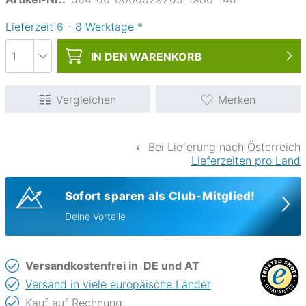
Lieferzeit
6
-
8
Werktage
*
IN DEN
WARENKORB
Vergleichen
Merken
∗
Bei Lieferung nach Österreich
Lieferzeiten pro Land
Sofort sparen als Club-Mitglied!
Deine Vorteile
Versandkostenfrei in
DE und AT
Versand in viele europäische Länder
Kauf auf Rechnung