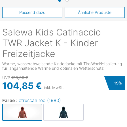
Passend dazu
Ähnliche Produkte
Salewa
Kids Catinaccio
TWR Jacket K - Kinder
Freizeitjacke
Warme, wasserabweisende Kinderjacke mit TirolWool®-Isolierung
für langanhaltende Wärme und optimalen Wetterschutz.
UVP
129,90 €
104,85 €
-
19
%
inkl. MwSt.
Farbe :
etruscan red (1980)