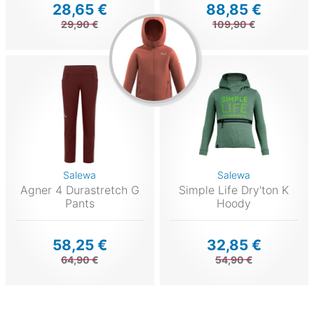
28,65 €
88,85 €
29,90 €
109,90 €
Salewa
Salewa
Agner 4 Durastretch G
Simple Life Dry'ton K
Pants
Hoody
58,25 €
32,85 €
64,90 €
54,90 €