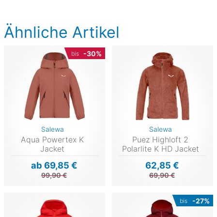
Ähnliche Artikel
-30%
bis
Salewa
Salewa
Aqua Powertex K
Puez Highloft 2
Jacket
Polarlite K HD Jacket
ab 69,85 €
62,85 €
99,90 €
69,90 €
-27%
bis