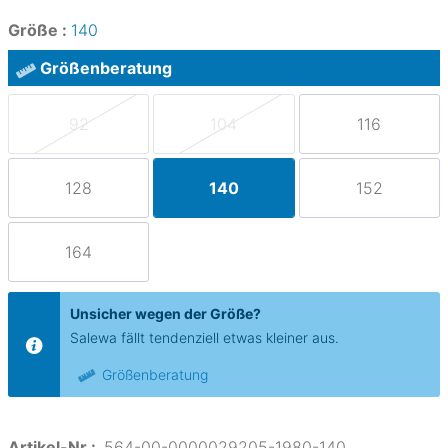
Größe :
140
Größenberatung
92
104
116
128
140
152
164
Unsicher wegen der Größe?
Salewa fällt tendenziell etwas kleiner aus.
Größenberatung
Artikel-Nr.:
564-00-0000029205-1980-140