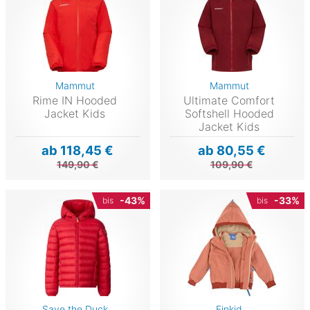
Mammut
Mammut
Rime IN Hooded
Ultimate Comfort
Jacket Kids
Softshell Hooded
Jacket Kids
ab 118,45 €
ab 80,55 €
149,90 €
109,90 €
-43%
-33%
bis
bis
Save the Duck
Finkid