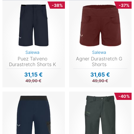
-38%
-37%
Salewa
Salewa
Puez Talveno
Agner Durastretch G
Durastretch Shorts K
Shorts
31,15 €
31,65 €
49,90 €
49,90 €
-40%