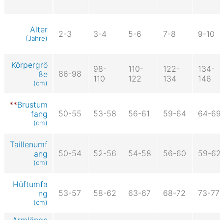
Alter
2-3
3-4
5-6
7-8
9-10
(Jahre)
Körpergrö
98-
110-
122-
134-
86-98
ße
110
122
134
146
(cm)
Brustum
50-55
53-58
56-61
59-64
64-6
fang
(cm)
Taillenumf
50-54
52-56
54-58
56-60
59-6
ang
(cm)
Hüftumfa
53-57
58-62
63-67
68-72
73-77
ng
(cm)
Armlänge