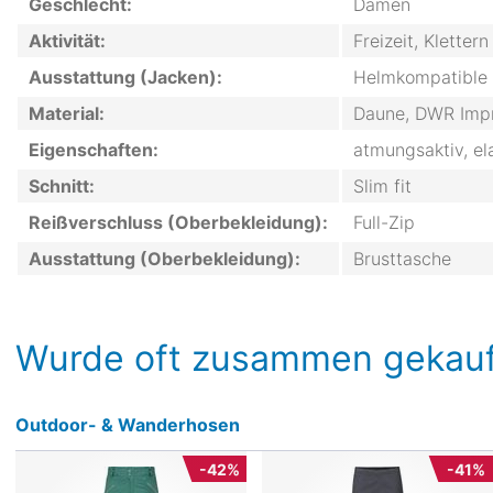
Geschlecht:
Damen
Aktivität:
Freizeit, Klette
Ausstattung (Jacken):
Helmkompatible 
Material:
Daune, DWR Impr
Eigenschaften:
atmungsaktiv, el
Schnitt:
Slim fit
Reißverschluss (Oberbekleidung):
Full-Zip
Ausstattung (Oberbekleidung):
Brusttasche
Wurde oft zusammen gekauf
Outdoor- & Wanderhosen
-42%
-41%