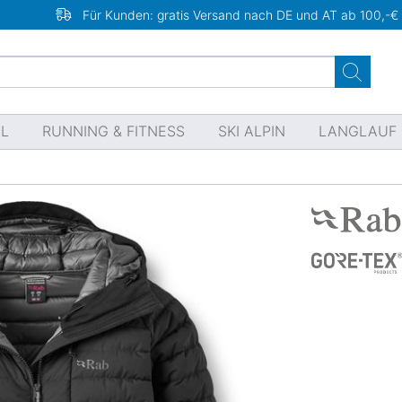
Für Kunden: gratis Versand nach DE und AT ab 100,-€
EL
RUNNING & FITNESS
SKI ALPIN
LANGLAUF