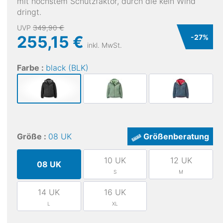
mit höchstem Schutzfaktor, durch die kein Wind
dringt.
UVP
349,90 €
255,15 €
-
27
%
inkl. MwSt.
Farbe :
black (BLK)
Größe :
08 UK
Größenberatung
10 UK
12 UK
08 UK
S
M
14 UK
16 UK
L
XL