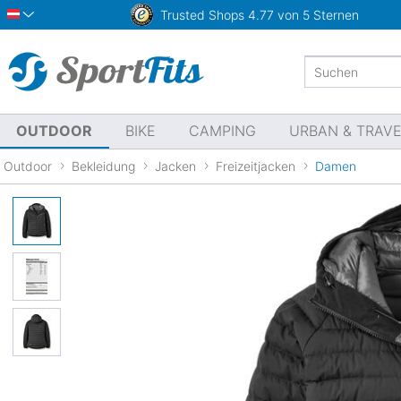
Trusted Shops
4.77 von 5 Sternen
Österreich
OUTDOOR
BIKE
CAMPING
URBAN & TRAV
Outdoor
Bekleidung
Jacken
Freizeitjacken
Damen