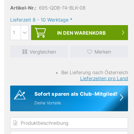
Artikel-Nr.:
695-QDB-74-BLK-08
Lieferzeit
8
-
10
Werktage
*
IN DEN
WARENKORB
Kapuze
Verstellbare Kapuze
Vergleichen
Merken
∗
Bei Lieferung nach Österreich
Lieferzeiten pro Land
Sofort sparen als Club-Mitglied!
Deine Vorteile
Produktbeschreibung