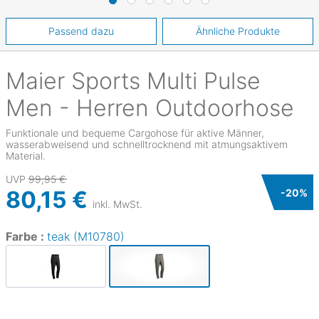
Passend dazu
Ähnliche Produkte
Maier Sports
Multi Pulse
Men - Herren Outdoorhose
Funktionale und bequeme Cargohose für aktive Männer,
wasserabweisend und schnelltrocknend mit atmungsaktivem
Material.
UVP
99,95 €
80,15 €
-
20
%
inkl. MwSt.
Farbe :
teak (M10780)