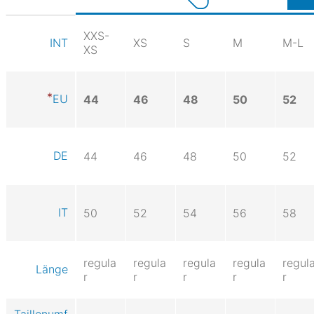
XXS-
XS
S
M
M-L
INT
XS
EU
44
46
48
50
52
DE
44
46
48
50
52
IT
50
52
54
56
58
regula
regula
regula
regula
regul
Länge
r
r
r
r
r
Taillenumf