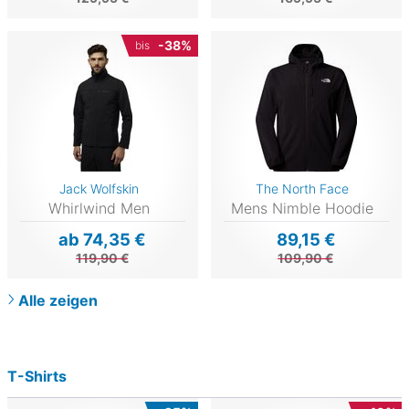
-38%
bis
Jack Wolfskin
The North Face
Whirlwind Men
Mens Nimble Hoodie
ab 74,35 €
89,15 €
119,90 €
109,90 €
Alle zeigen
T-Shirts