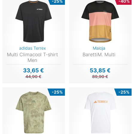
-25%
-40%
adidas Terrex
Maloja
Multi Climacool T-shirt
BarettiM. Multi
Men
33,65 €
53,85 €
44,90 €
89,90 €
-25%
-25%