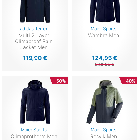
adidas Terrex
Maier Sports
Multi 2 Layer
Wambra Men
Climaproof Rain
Jacket Men
119,90 €
124,95 €
249,95 €
-50%
-40%
Maier Sports
Maier Sports
Climaprotherm Men
Rosvik Men