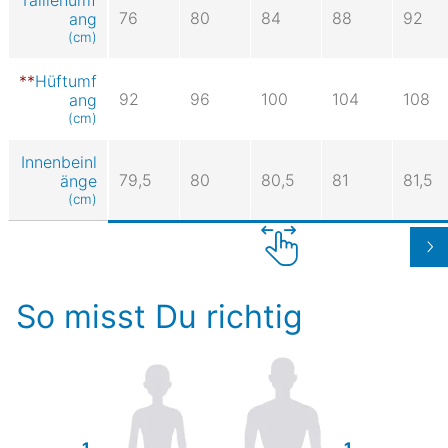
76
80
84
88
92
ang
(cm)
Hüftumf
92
96
100
104
108
ang
(cm)
Innenbeinl
79,5
80
80,5
81
81,5
änge
(cm)
So misst Du richtig
1.
1.