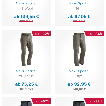
Maier Sports
Maier Sports
Nil Wool
Nil
ab 136,55 €
ab 67,05 €
199,95 €
99,95 €
-32%
-34%
bis
bis
Maier Sports
Maier Sports
Torid Slim
Tajo
ab 75,25 €
ab 92,95 €
109,95 €
139,95 €
-57%
-33%
bis
bis