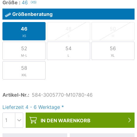
Größe :
46
(XS)
Größenberatung
46
48
50
XS
S
M
52
54
56
M-L
L
XL
58
XXL
Artikel-Nr.:
584-3005770-M10780-46
Lieferzeit
4
-
6
Werktage
*
IN DEN
WARENKORB