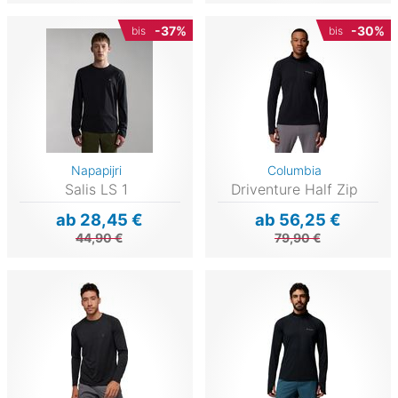
-37%
-30%
bis
bis
Napapijri
Columbia
Salis LS 1
Driventure Half Zip
ab 28,45 €
ab 56,25 €
44,90 €
79,90 €