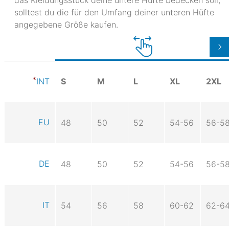
solltest du die für den Umfang deiner unteren Hüfte
angegebene Größe kaufen.
S
M
L
XL
2XL
INT
EU
48
50
52
54-56
56-5
DE
48
50
52
54-56
56-5
IT
54
56
58
60-62
62-6