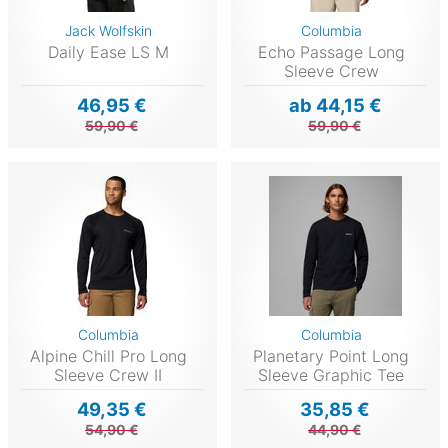
Jack Wolfskin
Columbia
Daily Ease LS M
Echo Passage Long
Sleeve Crew
46,95 €
ab 44,15 €
59,90 €
59,90 €
Columbia
Columbia
Alpine Chill Pro Long
Planetary Point Long
Sleeve Crew II
Sleeve Graphic Tee
49,35 €
35,85 €
54,90 €
44,90 €