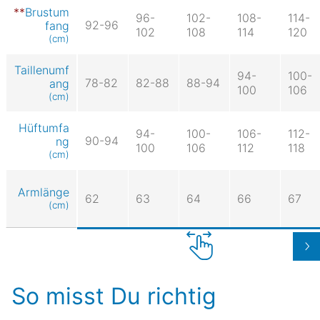
Brustum
96-
102-
108-
114-
92-96
fang
102
108
114
120
(cm)
Taillenumf
94-
100-
78-82
82-88
88-94
ang
100
106
(cm)
Hüftumfa
94-
100-
106-
112-
90-94
ng
100
106
112
118
(cm)
Armlänge
62
63
64
66
67
(cm)
So misst Du richtig