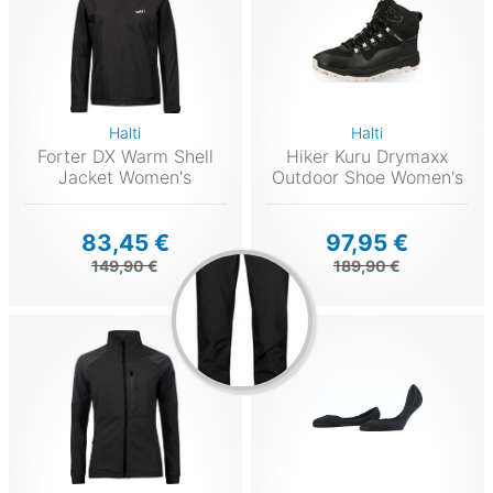
Halti
Halti
Forter DX Warm Shell
Hiker Kuru Drymaxx
Jacket Women's
Outdoor Shoe Women's
83,45 €
97,95 €
149,90 €
189,90 €