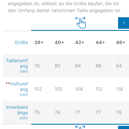
angegeben ist, solltest du die Größe kaufen, die für
den Umfang deiner natürlichen Taille angegeben ist.
38+
40+
42+
44+
46+
Größe
Taillenumf
76
80
84
88
94
ang
(cm)
Hüftumf
102
105
108
112
118
ang
(cm)
Innenbeinl
75
76
77
77
78
änge
(cm)