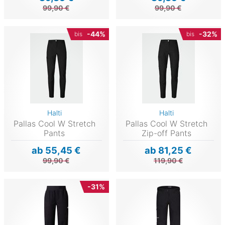
99,90 €
99,90 €
-44%
-32%
bis
bis
Halti
Halti
Pallas Cool W Stretch
Pallas Cool W Stretch
Pants
Zip-off Pants
ab 55,45 €
ab 81,25 €
99,90 €
119,90 €
-31%