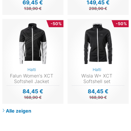
69,45 €
149,45 €
138,90 €
298,90 €
-50%
-50%
Halti
Halti
Falun Women's XCT
Wisla W+ XCT
Softshell Jacket
Softshell set
84,45 €
84,45 €
168,90 €
168,90 €
Alle zeigen