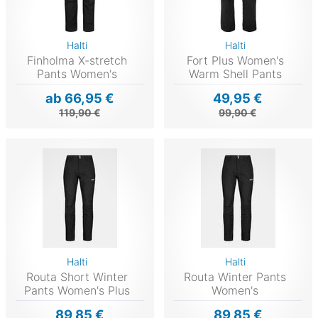
Halti
Halti
Finholma X-stretch
Fort Plus Women's
Pants Women's
Warm Shell Pants
ab 66,95 €
49,95 €
119,90 €
99,90 €
Halti
Halti
Routa Short Winter
Routa Winter Pants
Pants Women's Plus
Women's
89,85 €
89,85 €