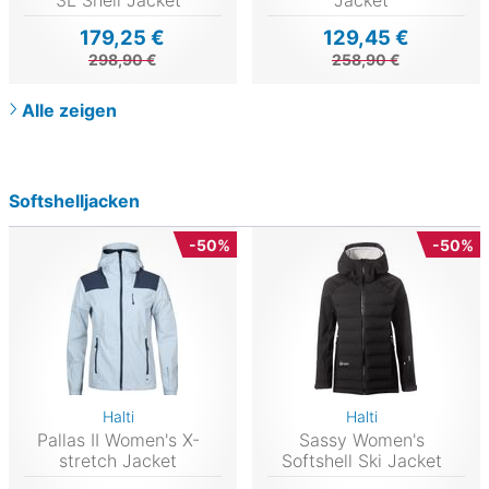
3L Shell Jacket
Jacket
179,25 €
129,45 €
298,90 €
258,90 €
Alle zeigen
Softshelljacken
-50%
-50%
Halti
Halti
Pallas II Women's X-
Sassy Women's
stretch Jacket
Softshell Ski Jacket