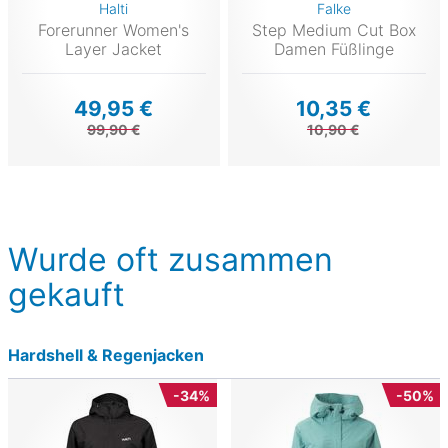
Halti
Falke
Forerunner Women's
Step Medium Cut Box
Layer Jacket
Damen Füßlinge
49,95 €
10,35 €
99,90 €
10,90 €
Wurde oft zusammen
gekauft
Hardshell & Regenjacken
-34%
-50%