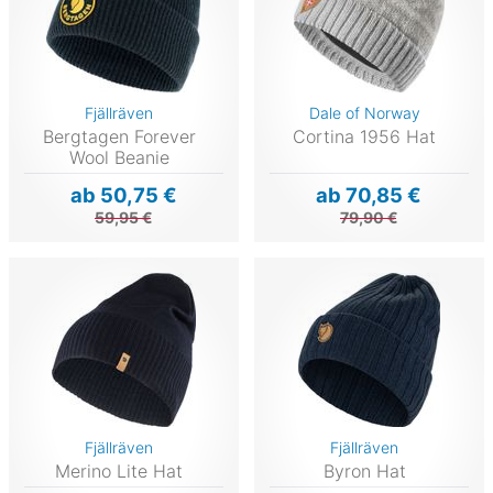
Fjällräven
Dale of Norway
Bergtagen Forever
Cortina 1956 Hat
Wool Beanie
ab 50,75 €
ab 70,85 €
59,95 €
79,90 €
Fjällräven
Fjällräven
Merino Lite Hat
Byron Hat