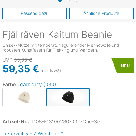
Passend dazu
Ähnliche Produkte
Fjällräven
Kaitum Beanie
Unisex-Mütze mit temperaturregulierender Merinowolle und
robusten Kunstfasern für Trekking und Wandern.
UVP
59,95 €
59,35 €
NEU
inkl. MwSt.
Farbe :
dark grey (030)
Artikel-Nr.:
1108-F13100230-030-One-Size
Lieferzeit
5
-
7
Werktage
*