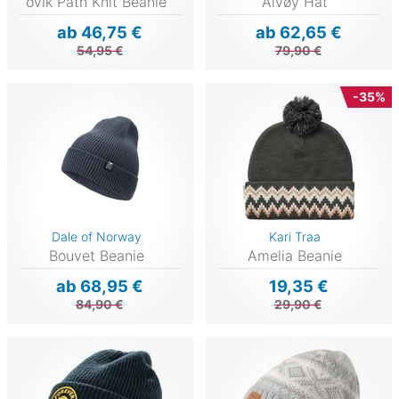
övik Path Knit Beanie
Alvøy Hat
ab 46,75 €
ab 62,65 €
54,95 €
79,90 €
-35%
Dale of Norway
Kari Traa
Bouvet Beanie
Amelia Beanie
ab 68,95 €
19,35 €
84,90 €
29,90 €