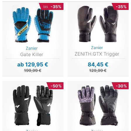
-35%
-35%
bis
Zanier
Zanier
ZENITH.GTX Trigger
Gate Killer
ab 129,95 €
84,45 €
199,99 €
129,99 €
-50%
-30%