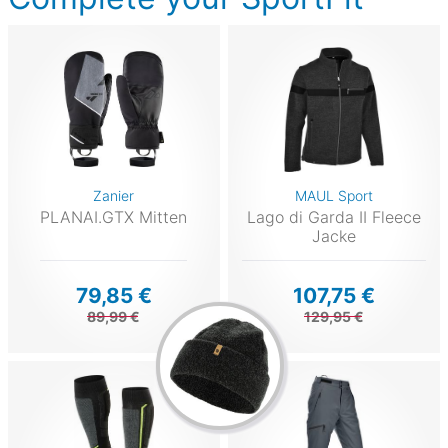
Zanier
MAUL Sport
PLANAI.GTX Mitten
Lago di Garda II Fleece
Jacke
79,85 €
107,75 €
89,99 €
129,95 €