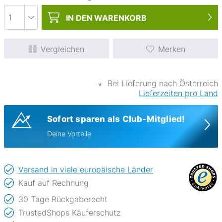
IN DEN
WARENKORB
Vergleichen
Merken
∗
Bei Lieferung nach Österreich
Lieferzeiten pro Land
Sofort sparen als Club-Mitglied!
Deine Vorteile
Versand in viele europäische Länder
Kauf auf Rechnung
30 Tage Rückgaberecht
TrustedShops Käuferschutz