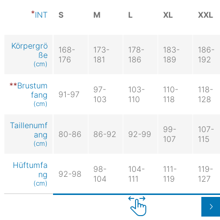
S
M
L
XL
XXL
INT
Körpergrö
168-
173-
178-
183-
186-
ße
176
181
186
189
192
(cm)
Brustum
97-
103-
110-
118-
91-97
fang
103
110
118
128
(cm)
Taillenumf
99-
107-
80-86
86-92
92-99
ang
107
115
(cm)
Hüftumfa
98-
104-
111-
119-
92-98
ng
104
111
119
127
(cm)