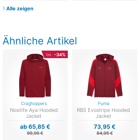
Alle zeigen
Ähnliche Artikel
-34%
bis
Craghoppers
Puma
Nosilife Aya Hooded
RBS Evostripe Hooded
Jacket
Jacket
ab 65,85 €
73,95 €
99,95 €
84,95 €