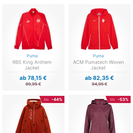
Puma
Puma
RBS King Anthem
ACM Pumatech Woven
Jacket
Jacket
ab 78,15 €
ab 82,35 €
89,95 €
94,95 €
-44%
-53%
bis
bis