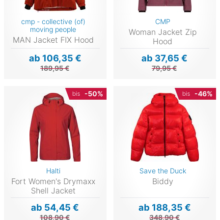
cmp - collective (of)
CMP
moving people
Woman Jacket Zip
MAN Jacket FIX Hood
Hood
ab 106,35 €
ab 37,65 €
189,95 €
79,95 €
-50%
-46%
bis
bis
Halti
Save the Duck
Fort Women's Drymaxx
Biddy
Shell Jacket
ab 54,45 €
ab 188,35 €
108,90 €
348,90 €