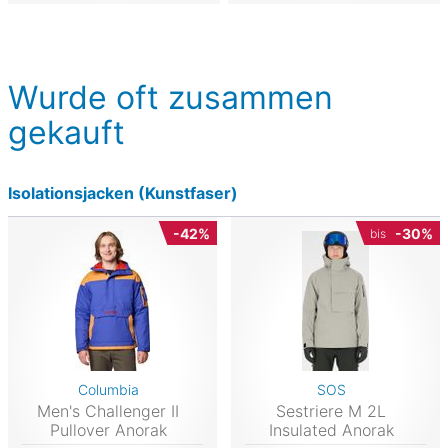
Wurde oft zusammen
gekauft
Isolationsjacken (Kunstfaser)
-42%
-30%
bis
Columbia
SOS
Men's Challenger II
Sestriere M 2L
Pullover Anorak
Insulated Anorak