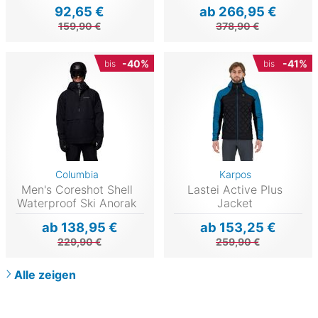
92,65 €
ab 266,95 €
159,90 €
378,90 €
-40%
-41%
bis
bis
Columbia
Karpos
Men's Coreshot Shell
Lastei Active Plus
Waterproof Ski Anorak
Jacket
ab 138,95 €
ab 153,25 €
229,90 €
259,90 €
Alle zeigen