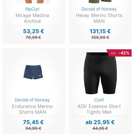
RipCurl
Devold of Norway
Mirage Medina
Herøy Merino Shorts
Archive
MAN
53,25 €
131,15 €
75,99 €
159,90 €
-42%
bis
Devold of Norway
Craft
Endurance Merino
ADV Essence Short
Shorts MAN
Tights Men
75,45 €
ab 25,95 €
94,90 €
44,95 €