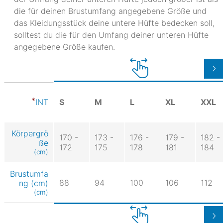
die für deinen Brustumfang angegebene Größe und
das Kleidungsstück deine untere Hüfte bedecken soll,
solltest du die für den Umfang deiner unteren Hüfte
angegebene Größe kaufen.
S
M
L
XL
XXL
INT
Körpergrö
170 -
173 -
176 -
179 -
182 -
ße
172
175
178
181
184
(cm)
Brustumfa
88
94
100
106
112
ng (cm)
(cm)