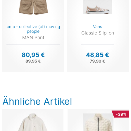
cmp - collective (of) moving
Vans
people
Classic Slip-on
MAN Pant
80,95 €
48,85 €
89,95 €
79,90 €
Ähnliche Artikel
-39%