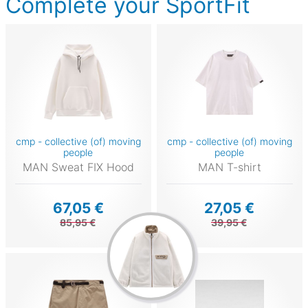
Complete your SportFit
cmp - collective (of) moving
cmp - collective (of) moving
people
people
MAN Sweat FIX Hood
MAN T-shirt
67,05 €
27,05 €
85,95 €
39,95 €