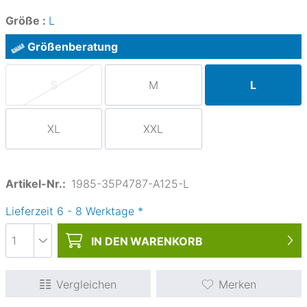
Größe :
L
Größenberatung
S
M
L
XL
XXL
Artikel-Nr.:
1985-35P4787-A125-L
Lieferzeit
6
-
8
Werktage
*
IN DEN
WARENKORB
Vergleichen
Merken