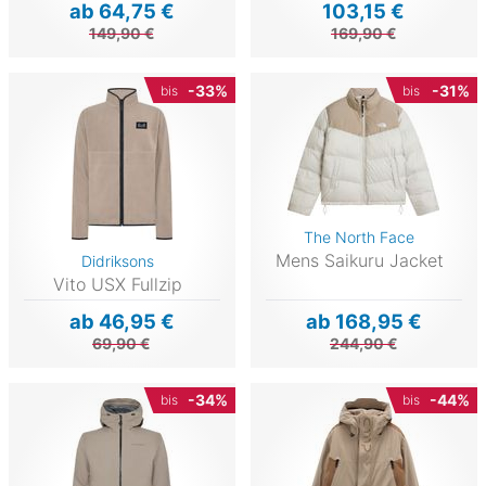
ab 64,75 €
103,15 €
149,90 €
169,90 €
-33%
-31%
bis
bis
The North Face
Mens Saikuru Jacket
Didriksons
Vito USX Fullzip
ab 46,95 €
ab 168,95 €
69,90 €
244,90 €
-34%
-44%
bis
bis