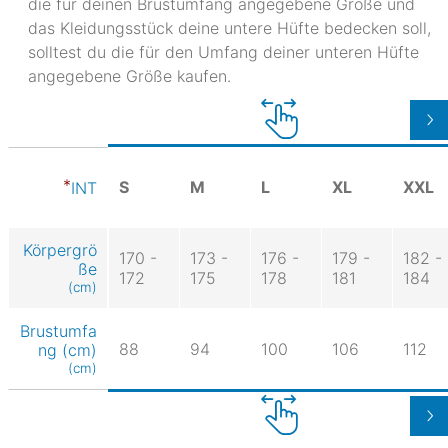
die für deinen Brustumfang angegebene Größe und
das Kleidungsstück deine untere Hüfte bedecken soll,
solltest du die für den Umfang deiner unteren Hüfte
angegebene Größe kaufen.
S
M
L
XL
XXL
INT
Körpergrö
170 -
173 -
176 -
179 -
182 -
ße
172
175
178
181
184
(cm)
Brustumfa
88
94
100
106
112
ng (cm)
(cm)