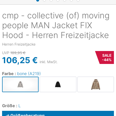
cmp - collective (of) moving
people
MAN Jacket FIX
Hood - Herren Freizeitjacke
Herren Freizeitjacke
UVP
189,95 €
SALE
106,25 €
-
44
%
inkl. MwSt.
Farbe :
bone (A219)
Größe :
L
Größenberatung