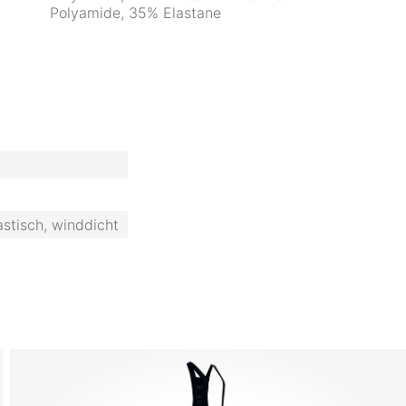
Polyamide, 35% Elastane
astisch, winddicht