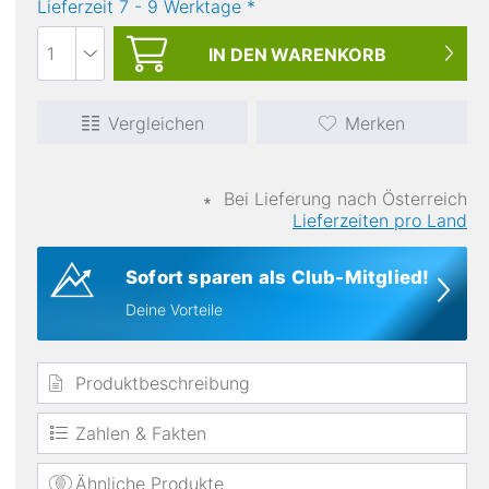
Lieferzeit
7
-
9
Werktage
*
IN DEN
WARENKORB
Vergleichen
Merken
∗
Bei Lieferung nach Österreich
Materialien
Lieferzeiten pro Land
Nylon
Sofort sparen als Club-Mitglied!
Deine Vorteile
Produktbeschreibung
Zahlen & Fakten
Ähnliche Produkte