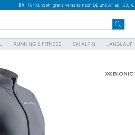
Für Kunden: gratis Versand nach DE und AT ab 100,-€
L
RUNNING & FITNESS
SKI ALPIN
LANGLAUF