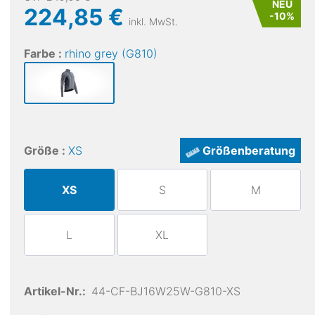
NEU
224,85 €
-
10
%
inkl. MwSt.
Farbe :
rhino grey (G810)
Größe :
XS
Größenberatung
XS
S
M
L
XL
Artikel-Nr.:
44-CF-BJ16W25W-G810-XS