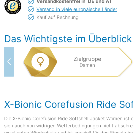
Versandkostenfrei in
DE und AT
Versand in viele europäische Länder
Kauf auf Rechnung
Das Wichtigste im Überblick
Zielgruppe
Damen
X-Bionic Corefusion Ride So
Die X-Bionic Corefusion Ride Softshell Jacket Women ist d
sich auch von widrigen Wetterbedingungen nicht abschreck
exzellenten Windschutz und ist speziell für den Einsatz i