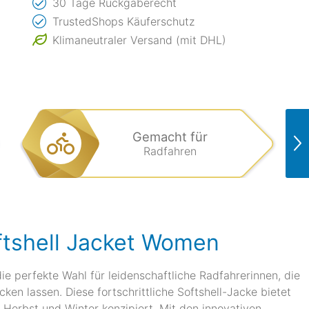
30 Tage Rückgaberecht
TrustedShops Käuferschutz
Klimaneutraler Versand (mit DHL)
Gemacht für
Radfahren
ftshell Jacket Women
ie perfekte Wahl für leidenschaftliche Radfahrerinnen, die
en lassen. Diese fortschrittliche Softshell-Jacke bietet
m Herbst und Winter konzipiert. Mit den innovativen