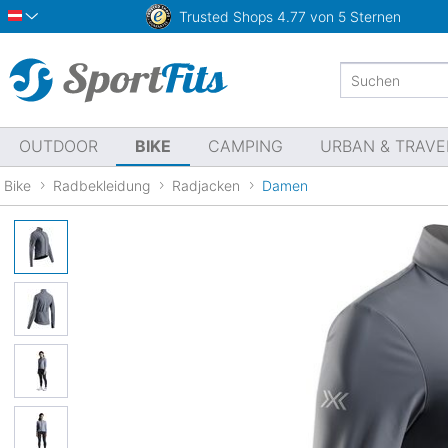
Trusted Shops
4.77 von 5 Sternen
Österreich
OUTDOOR
BIKE
CAMPING
URBAN & TRAVE
Bike
Radbekleidung
Radjacken
Damen