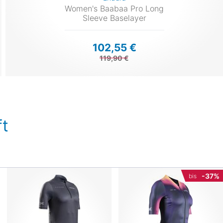
Women's Baabaa Pro Long
Sleeve Baselayer
102,55 €
119,90 €
t
-37%
bis