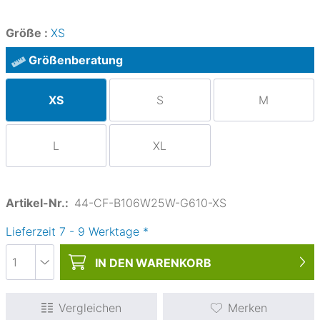
Größe :
XS
Größenberatung
XS
S
M
L
XL
Artikel-Nr.:
44-CF-B106W25W-G610-XS
Lieferzeit
7
-
9
Werktage
*
IN DEN
WARENKORB
Vergleichen
Merken