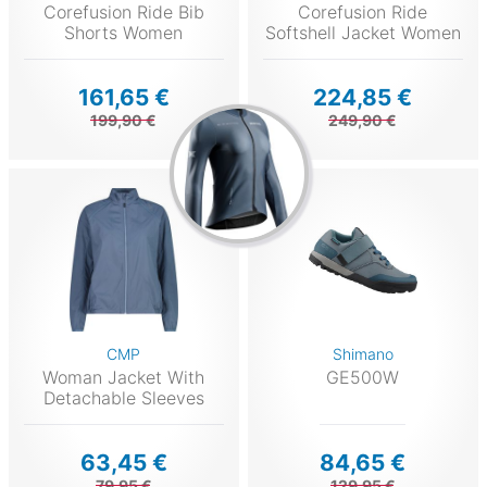
Corefusion Ride Bib
Corefusion Ride
Shorts Women
Softshell Jacket Women
161,65 €
224,85 €
199,90 €
249,90 €
CMP
Shimano
Woman Jacket With
GE500W
Detachable Sleeves
63,45 €
84,65 €
79,95 €
129,95 €