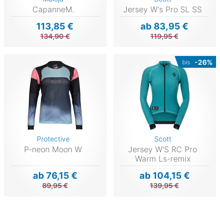
CapanneM.
Jersey W's Pro SL SS
113,85 €
ab 83,95 €
134,90 €
119,95 €
-26%
bis
Protective
Scott
P-neon Moon W
Jersey W'S RC Pro
Warm Ls-remix
ab 76,15 €
ab 104,15 €
89,95 €
139,95 €