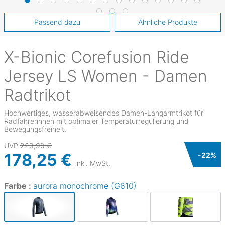
Passend dazu
Ähnliche Produkte
X-Bionic
Corefusion Ride
Jersey LS Women - Damen
Radtrikot
Hochwertiges, wasserabweisendes Damen-Langarmtrikot für
Radfahrerinnen mit optimaler Temperaturregulierung und
Bewegungsfreiheit.
UVP
229,90 €
178,25 €
-
22
%
inkl. MwSt.
Farbe :
aurora monochrome (G610)