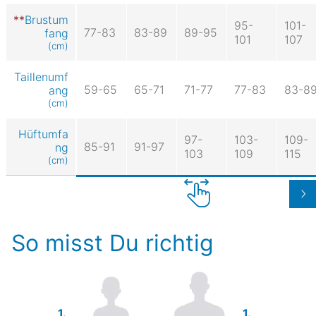
Brustum
95-
101-
77-83
83-89
89-95
fang
101
107
(cm)
Taillenumf
59-65
65-71
71-77
77-83
83-8
ang
(cm)
Hüftumfa
97-
103-
109-
85-91
91-97
ng
103
109
115
(cm)
So misst Du richtig
1.
1.