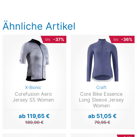
Ähnliche Artikel
-37%
-36%
bis
bis
X-Bionic
Craft
Corefusion Aero
Core Bike Essence
Jersey SS Women
Long Sleeve Jersey
Women
ab 119,65 €
ab 51,05 €
189,90 €
79,95 €