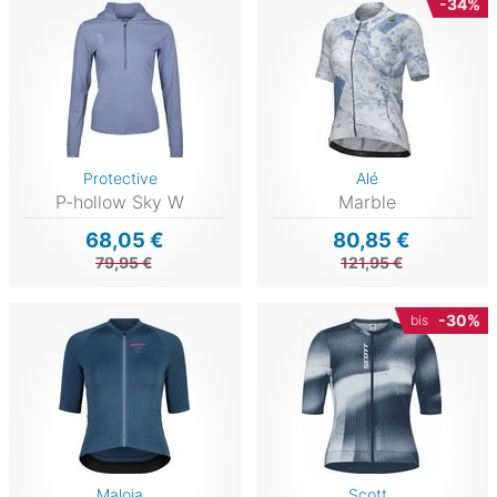
-34%
Protective
Alé
P-hollow Sky W
Marble
68,05 €
80,85 €
79,95 €
121,95 €
-30%
bis
Maloja
Scott