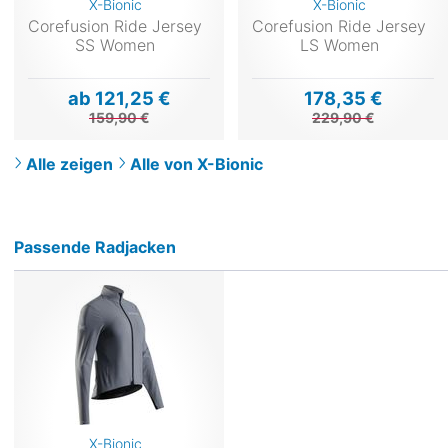
X-Bionic
X-Bionic
Corefusion Ride Jersey
Corefusion Ride Jersey
SS Women
LS Women
ab 121,25 €
178,35 €
159,90 €
229,90 €
Alle zeigen
Alle von X-Bionic
Passende Radjacken
X-Bionic