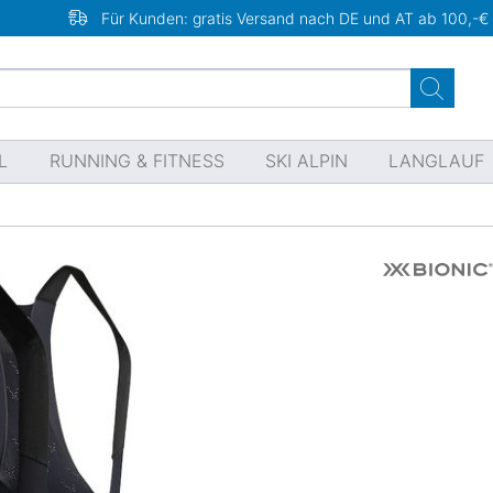
Für Kunden: gratis Versand nach DE und AT ab 100,-€
L
RUNNING & FITNESS
SKI ALPIN
LANGLAUF