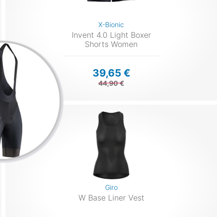
X-Bionic
Invent 4.0 Light Boxer
Shorts Women
39,65 €
44,90 €
Giro
W Base Liner Vest