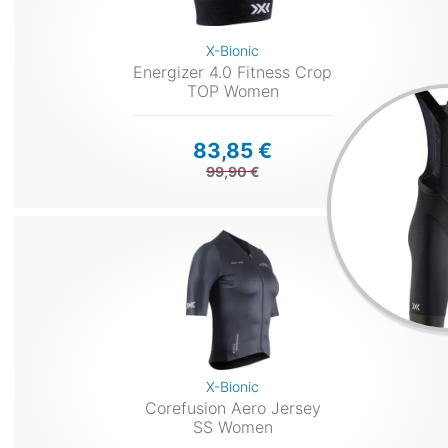
X-Bionic
Energizer 4.0 Fitness Crop
TOP Women
83,85 €
99,90 €
X-Bionic
Corefusion Aero Jersey
SS Women