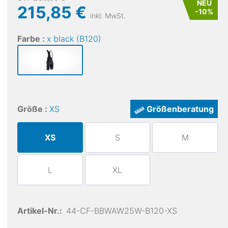
NEU
215,85 €
-
10
%
inkl. MwSt.
Farbe :
x black (B120)
Größe :
XS
Größenberatung
XS
S
M
L
XL
Artikel-Nr.:
44-CF-BBWAW25W-B120-XS