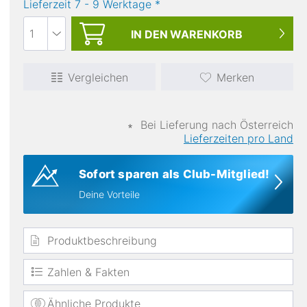
Lieferzeit
7
-
9
Werktage
*
IN DEN
WARENKORB
Vergleichen
Merken
∗
Bei Lieferung nach Österreich
Materialien
Lieferzeiten pro Land
Nylon
Sofort sparen als Club-Mitglied!
Deine Vorteile
Produktbeschreibung
Zahlen & Fakten
Ähnliche Produkte