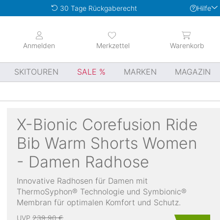
Hilfe
30 Tage Rückgaberecht
Anmelden
Merkzettel
Warenkorb
SKITOUREN
SALE
MARKEN
MAGAZIN
X-Bionic
Corefusion Ride
Bib Warm Shorts Women
- Damen Radhose
Innovative Radhosen für Damen mit
ThermoSyphon® Technologie und Symbionic®
Membran für optimalen Komfort und Schutz.
UVP
239,90 €