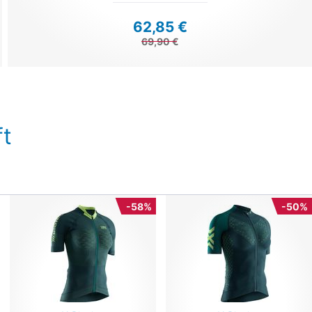
62,85 €
69,90 €
t
-58%
-50%