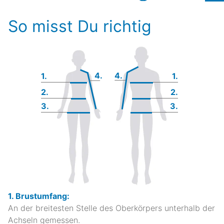
So misst Du richtig
4.
4.
1.
1.
2.
2.
3.
3.
1. Brustumfang:
An der breitesten Stelle des Oberkörpers unterhalb der
Achseln gemessen.