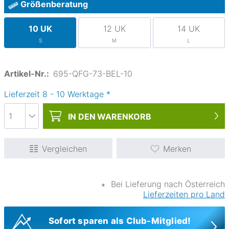
Größenberatung
10 UK
12 UK
14 UK
S
M
L
Artikel-Nr.:
695-QFG-73-BEL-10
Lieferzeit
8
-
10
Werktage
*
IN DEN
WARENKORB
Vergleichen
Merken
∗
Bei Lieferung nach Österreich
Lieferzeiten pro Land
Sofort sparen als Club-Mitglied!