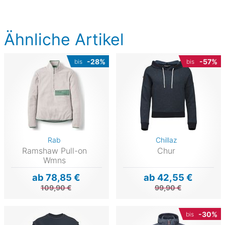
Ähnliche Artikel
-28%
-57%
bis
bis
Rab
Chillaz
Ramshaw Pull-on
Chur
Wmns
ab 78,85 €
ab 42,55 €
109,90 €
99,90 €
-30%
bis