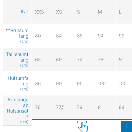
INT
XXS
XS
S
M
L
Brustum
80
84
89
94
99
fang
(cm)
Taillenumf
65
69
72
76
81
ang
(cm)
Hüftumfa
86
90
95
100
100
ng
(cm)
Armlänge
ab
76
77,5
79
81
84
Halsansat
z
(cm)