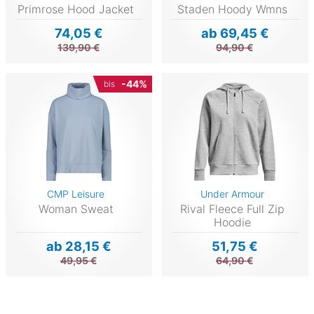
Primrose Hood Jacket
Staden Hoody Wmns
74,05 €
ab 69,45 €
139,90 €
94,90 €
-44%
bis
CMP Leisure
Under Armour
Woman Sweat
Rival Fleece Full Zip
Hoodie
ab 28,15 €
51,75 €
49,95 €
64,90 €