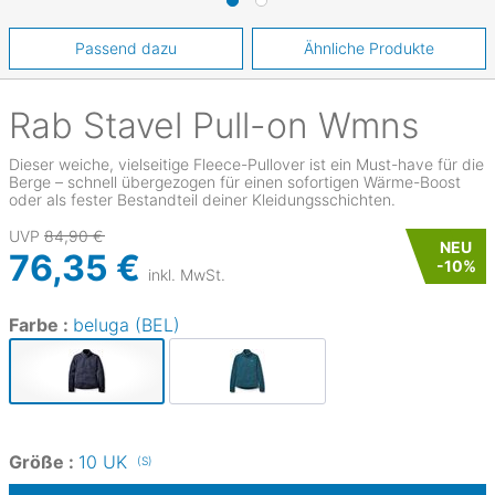
Passend dazu
Ähnliche Produkte
Rab
Stavel Pull-on Wmns
Dieser weiche, vielseitige Fleece-Pullover ist ein Must-have für die
Berge – schnell übergezogen für einen sofortigen Wärme-Boost
oder als fester Bestandteil deiner Kleidungsschichten.
UVP
84,90 €
NEU
76,35 €
-
10
%
inkl. MwSt.
Farbe :
beluga (BEL)
Größe :
10 UK
(S)