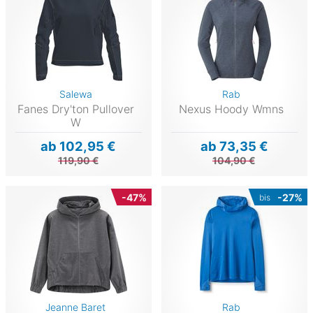
Salewa
Rab
Fanes Dry'ton Pullover
Nexus Hoody Wmns
W
ab 102,95 €
ab 73,35 €
119,90 €
104,90 €
-47%
-27%
bis
Jeanne Baret
Rab