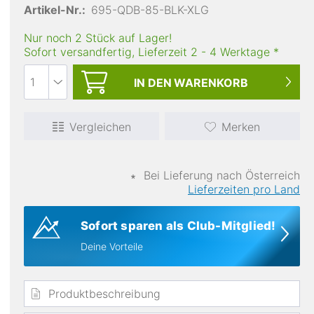
Artikel-Nr.:
695-QDB-85-BLK-XLG
Nur noch 2 Stück auf Lager!
Sofort versandfertig, Lieferzeit
2
-
4
Werktage
*
IN DEN
WARENKORB
Vergleichen
Merken
Kapuze
Verstellbare Kapuze
∗
Bei Lieferung nach Österreich
Lieferzeiten pro Land
Sofort sparen als Club-Mitglied!
Deine Vorteile
Produktbeschreibung