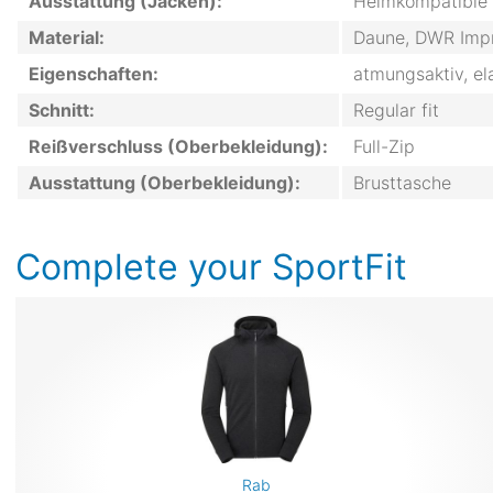
Ausstattung (Jacken):
Helmkompatible 
Material:
Daune, DWR Impr
Eigenschaften:
atmungsaktiv, e
Schnitt:
Regular fit
Reißverschluss (Oberbekleidung):
Full-Zip
Ausstattung (Oberbekleidung):
Brusttasche
Complete your SportFit
Rab