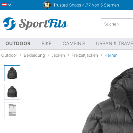
Trusted Shops
4.77 von 5 Sternen
Österreich
OUTDOOR
BIKE
CAMPING
URBAN & TRAV
Outdoor
Bekleidung
Jacken
Freizeitjacken
Herren