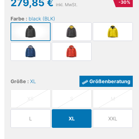
279,85 €
-
30
%
inkl. MwSt.
Farbe :
black (BLK)
Größe :
XL
Größenberatung
XS
S
M
L
XL
XXL