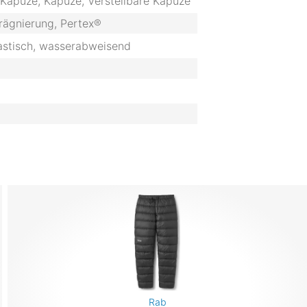
Kapuze, Kapuze, Verstellbare Kapuze
ägnierung, Pertex®
lastisch, wasserabweisend
Rab