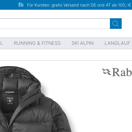
Für Kunden: gratis Versand nach DE und AT ab 100,-€
EL
RUNNING & FITNESS
SKI ALPIN
LANGLAUF