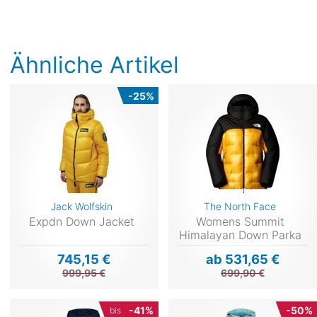
Ähnliche Artikel
-25%
Jack Wolfskin
The North Face
Expdn Down Jacket
Womens Summit
Himalayan Down Parka
745,15 €
ab 531,65 €
999,95 €
699,90 €
-41%
-50%
bis