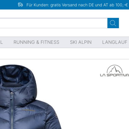
Für Kunden: gratis Versand nach DE und AT ab 100,-€
EL
RUNNING & FITNESS
SKI ALPIN
LANGLAUF