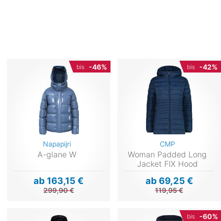
-46%
-42%
bis
bis
Napapijri
CMP
A-glane W
Woman Padded Long
Jacket FIX Hood
ab 163,15 €
ab 69,25 €
299,90 €
119,95 €
-60%
bis