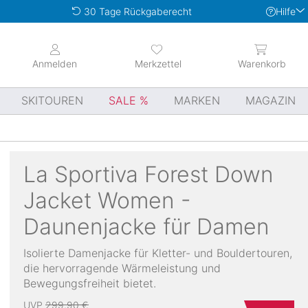
Hilfe
30 Tage Rückgaberecht
Anmelden
Merkzettel
Warenkorb
SKITOUREN
SALE
MARKEN
MAGAZIN
La Sportiva
Forest Down
Jacket Women -
Daunenjacke für Damen
Isolierte Damenjacke für Kletter- und Bouldertouren,
die hervorragende Wärmeleistung und
Bewegungsfreiheit bietet.
UVP
299,90 €