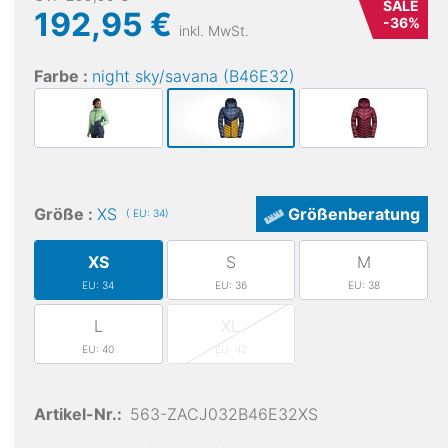
SALE
192,95 €
-
36
%
inkl. MwSt.
Farbe :
night sky/savana (B46E32)
Größe :
XS
Größenberatung
( EU: 34)
XS
S
M
EU: 34
EU: 36
EU: 38
L
XL
EU: 40
EU: 42
Artikel-Nr.:
563-ZACJ032B46E32XS