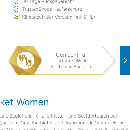
30 Tage Rückgaberecht
TrustedShops Käuferschutz
Klimaneutraler Versand (mit DHL)
Gemacht für
Urban & Work
Klettern & Bouldern
acket Women
le Begleiterin für alle Kletter- und Bouldertouren bei
 Quantum-Gewebe bietet sie hervorragende Wärmeleistung
n Abenteuer konzentrieren kannst. Diese Jacke ist speziell