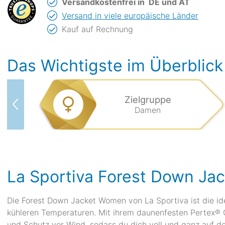
Versandkostenfrei in
DE und AT
Versand in viele europäische Länder
Kauf auf Rechnung
Das Wichtigste im Überblick
Zielgruppe
Damen
La Sportiva Forest Down J
Die Forest Down Jacket Women von La Sportiva ist die idea
kühleren Temperaturen. Mit ihrem daunenfesten Pertex®
und Schutz vor Wind, sodass du dich voll und ganz auf dei