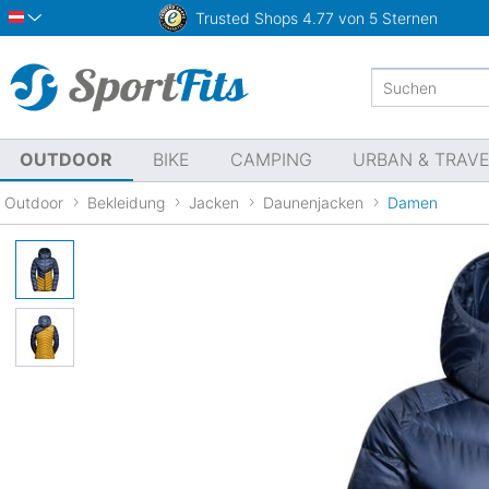
Trusted Shops
4.77 von 5 Sternen
Österreich
OUTDOOR
BIKE
CAMPING
URBAN & TRAV
Outdoor
Bekleidung
Jacken
Daunenjacken
Damen