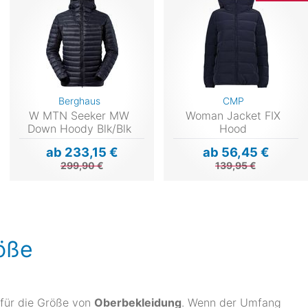
Berghaus
CMP
W MTN Seeker MW
Woman Jacket FIX
Down Hoody Blk/Blk
Hood
ab 233,15 €
ab 56,45 €
299,90 €
139,95 €
röße
 für die Größe von
Oberbekleidung
. Wenn der Umfang