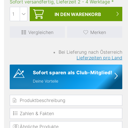
Sofort versandfertig, Lieferzeit
2
-
4
Werktage
*
IN DEN
WARENKORB
Vergleichen
Merken
∗
Bei Lieferung nach Österreich
Materialien
Lieferzeiten pro Land
Daune
Sofort sparen als Club-Mitglied!
Deine Vorteile
Produktbeschreibung
Zahlen & Fakten
Ähnliche Produkte