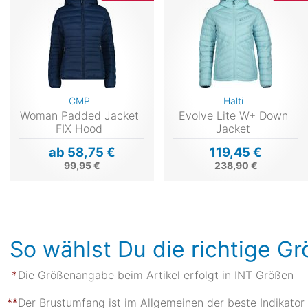
CMP
Halti
Woman Padded Jacket
Evolve Lite W+ Down
FIX Hood
Jacket
ab 58,75 €
119,45 €
99,95 €
238,90 €
So wählst Du die richtige G
Die Größenangabe beim Artikel erfolgt in INT Größen
Der Brustumfang ist im Allgemeinen der beste Indikator