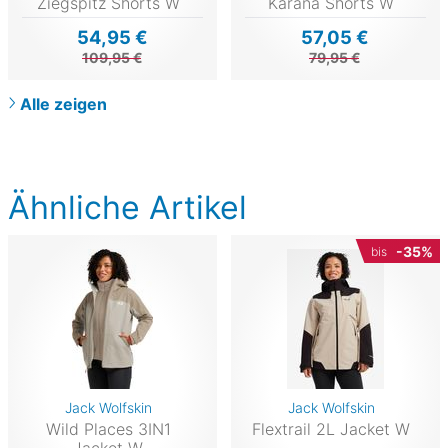
Ziegspitz Shorts W
Karana Shorts W
54,95 €
57,05 €
109,95 €
79,95 €
Alle zeigen
Ähnliche Artikel
-35%
bis
Jack Wolfskin
Jack Wolfskin
Wild Places 3IN1
Flextrail 2L Jacket W