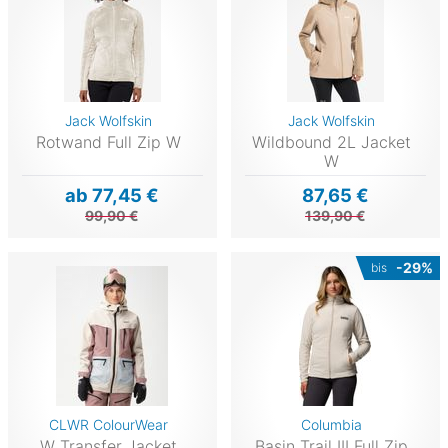
Jack Wolfskin
Jack Wolfskin
Rotwand Full Zip W
Wildbound 2L Jacket
W
ab 77,45 €
87,65 €
99,90 €
139,90 €
-29%
bis
CLWR ColourWear
Columbia
W Transfer Jacket
Basin Trail III Full Zip