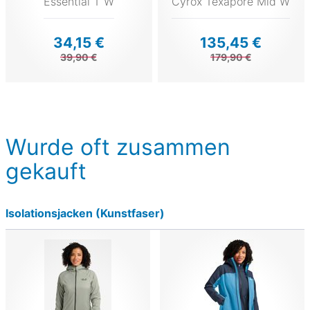
Essential T W
Cyrox Texapore Mid W
34,15 €
135,45 €
39,90 €
179,90 €
Wurde oft zusammen
gekauft
Isolationsjacken (Kunstfaser)