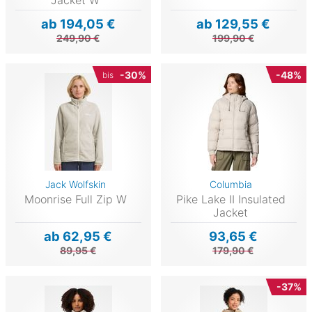
Jacket W
ab 194,05 €
ab 129,55 €
249,90 €
199,90 €
-30%
-48%
bis
Jack Wolfskin
Columbia
Moonrise Full Zip W
Pike Lake II Insulated
Jacket
ab 62,95 €
93,65 €
89,95 €
179,90 €
-37%