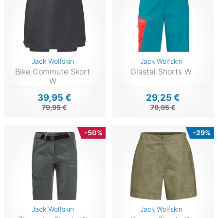
Jack Wolfskin
Jack Wolfskin
Bike Commute Skort
Glastal Shorts W
W
39,95 €
29,25 €
79,95 €
79,95 €
-50%
-29%
Jack Wolfskin
Jack Wolfskin