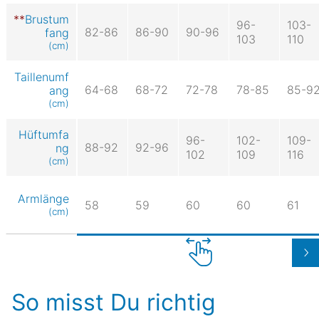
Brustum
96-
103-
82-86
86-90
90-96
fang
103
110
(cm)
Taillenumf
64-68
68-72
72-78
78-85
85-9
ang
(cm)
Hüftumfa
96-
102-
109-
88-92
92-96
ng
102
109
116
(cm)
Armlänge
58
59
60
60
61
(cm)
So misst Du richtig