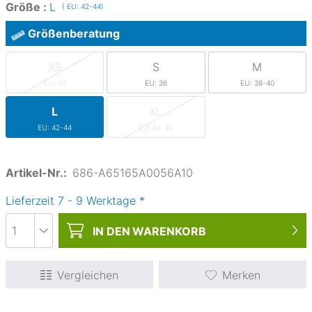
Größe :
L
( EU: 42-44)
Größenberatung
XS
S
M
EU: 34
EU: 36
EU: 38-40
L
XL
EU: 42-44
EU: 44-46
Artikel-Nr.:
686-A65165A0056A10
Lieferzeit
7
-
9
Werktage
*
IN DEN
WARENKORB
Vergleichen
Merken