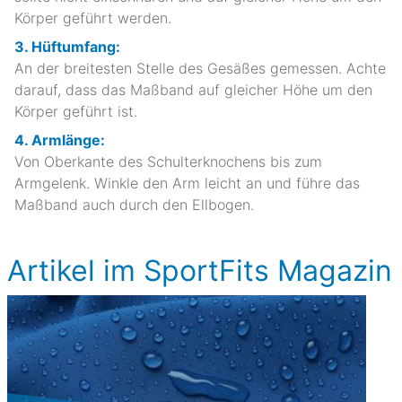
Körper geführt werden.
3. Hüftumfang:
An der breitesten Stelle des Gesäßes gemessen. Achte
darauf, dass das Maßband auf gleicher Höhe um den
Körper geführt ist.
4. Armlänge:
Von Oberkante des Schulterknochens bis zum
Armgelenk. Winkle den Arm leicht an und führe das
Maßband auch durch den Ellbogen.
Artikel im SportFits Magazin