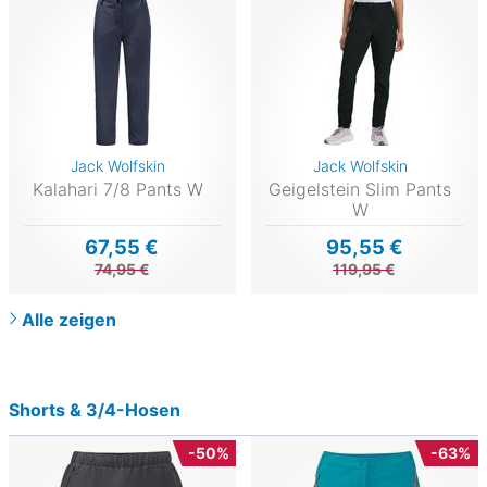
Jack Wolfskin
Jack Wolfskin
Kalahari 7/8 Pants W
Geigelstein Slim Pants
W
67,55 €
95,55 €
74,95 €
119,95 €
Alle zeigen
Shorts & 3/4-Hosen
-50%
-63%