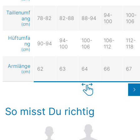
Taillenumf
94-
100-
78-82
82-88
88-94
ang
100
106
(cm)
Hüftumfa
94-
100-
106-
112-
90-94
ng
100
106
112
118
(cm)
Armlänge
62
63
64
66
67
(cm)
So misst Du richtig