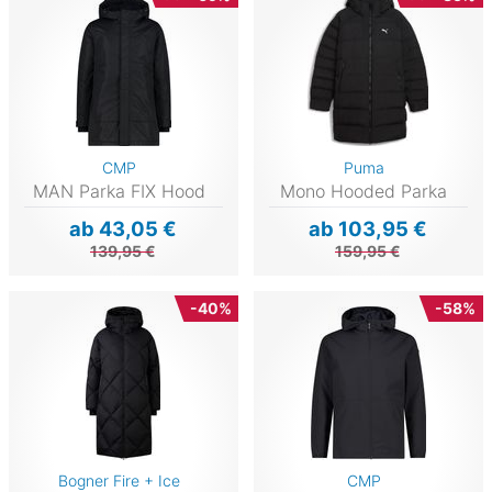
CMP
Puma
MAN Parka FIX Hood
Mono Hooded Parka
ab 43,05 €
ab 103,95 €
139,95 €
159,95 €
-40%
-58%
Bogner Fire + Ice
CMP