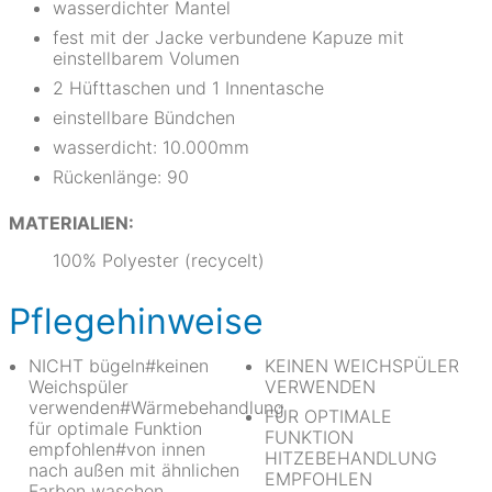
wasserdichter Mantel
fest mit der Jacke verbundene Kapuze mit
einstellbarem Volumen
2 Hüfttaschen und 1 Innentasche
einstellbare Bündchen
wasserdicht: 10.000mm
Rückenlänge: 90
MATERIALIEN:
100% Polyester (recycelt)
Pflegehinweise
NICHT bügeln#keinen
KEINEN WEICHSPÜLER
Weichspüler
VERWENDEN
verwenden#Wärmebehandlung
FÜR OPTIMALE
für optimale Funktion
FUNKTION
empfohlen#von innen
HITZEBEHANDLUNG
nach außen mit ähnlichen
EMPFOHLEN
Farben waschen