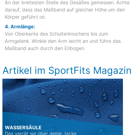
An der breitesten Stelle des Gesäßes gemessen. Achte
darauf, dass das Maßband auf gleicher Höhe um den
Körper geführt ist.
4. Armlänge:
Von Oberkante des Schulterknochens bis zum
Armgelenk. Winkle den Arm leicht an und führe das
Maßband auch durch den Ellbogen.
Artikel im SportFits Magazin
WASSERSÄULE
Das verrät sie über deine Jacke