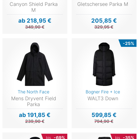
Canyon Shield Parka
Gletschersee Parka M
M
ab 218,95 €
205,85 €
349,90 €
329,95 €
-25%
The North Face
Bogner Fire + Ice
Mens Dryvent Field
WALT3 Down
Parka
ab 191,85 €
599,85 €
239,90 €
794,90 €
-69%
-35%
bis
bis