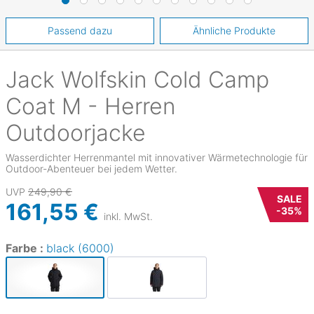
Passend dazu
Ähnliche Produkte
Jack Wolfskin
Cold Camp
Coat M - Herren
Outdoorjacke
Wasserdichter Herrenmantel mit innovativer Wärmetechnologie für
Outdoor-Abenteuer bei jedem Wetter.
UVP
249,90 €
SALE
161,55 €
-
35
%
inkl. MwSt.
Farbe :
black (6000)