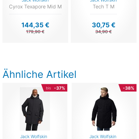
Cyrox Texapore Mid M
Tech T M
144,35 €
30,75 €
179,90 €
34,90 €
Ähnliche Artikel
-37%
-38%
bis
Jack Wolfskin
Jack Wolfskin