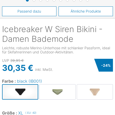
Passend dazu
Ähnliche Produkte
Icebreaker
W Siren Bikini -
Damen Bademode
Leichte, robuste Merino-Unterhose mit schlanker Passform, ideal
für Skifahrerinnen und Outdoor-Aktivitäten.
UVP
39,95 €
30,35 €
-
24
%
inkl. MwSt.
Farbe :
black (IB001)
Größe :
XL
( EU: 42)