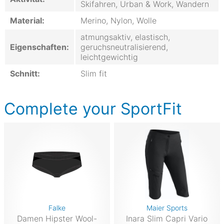
Skifahren, Urban & Work, Wandern
Material:
Merino, Nylon, Wolle
atmungsaktiv, elastisch,
Eigenschaften:
geruchsneutralisierend,
leichtgewichtig
Schnitt:
Slim fit
Complete your SportFit
Falke
Maier Sports
Damen Hipster Wool-
Inara Slim Capri Vario