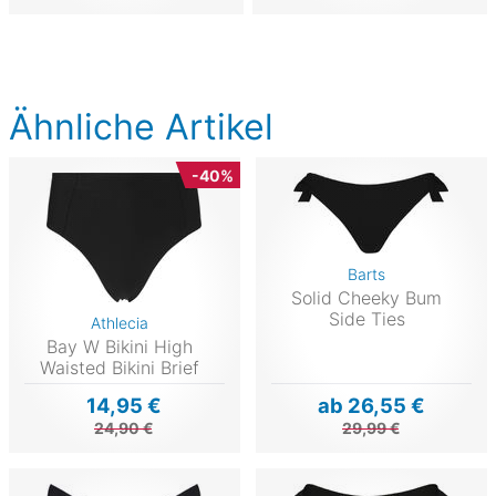
Ähnliche Artikel
-40%
Barts
Solid Cheeky Bum
Side Ties
Athlecia
Bay W Bikini High
Waisted Bikini Brief
14,95 €
ab 26,55 €
24,90 €
29,99 €