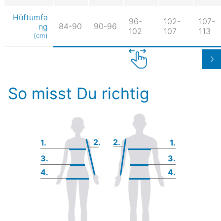
Hüftumfa
96-
102-
107-
84-90
90-96
ng
102
107
113
(cm)
So misst Du richtig
2.
2.
1.
1.
3.
3.
4.
4.