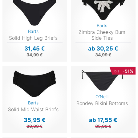
Barts
Barts
Zimbra Cheeky Bum
Solid High Leg Briefs
Side Ties
31,45 €
ab 30,25 €
34,99 €
34,99 €
-51%
bis
O'Neill
Barts
Bondey Bikini Bottoms
Solid Mid Waist Briefs
35,95 €
ab 17,55 €
39,99 €
35,99 €