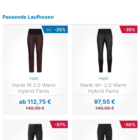
Passende Laufhosen
-25%
-35%
bis
Halti
Halti
Hanki W 2.0 Warm
Hanki W+ 2.0 Warm
Hybrid Pants
Hybrid Pants
ab 112,75 €
97,55 €
149,90 €
149,90 €
-57%
-50%