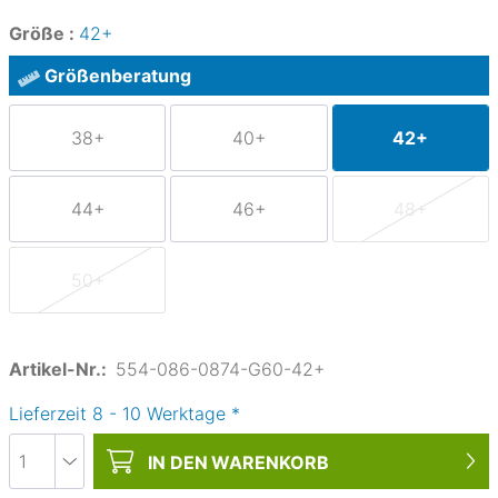
Größe :
42+
Größenberatung
38+
40+
42+
44+
46+
48+
50+
Artikel-Nr.:
554-086-0874-G60-42+
Lieferzeit
8
-
10
Werktage
*
IN DEN
WARENKORB