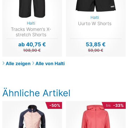
Halti
Halti
Uurto W Shorts
Tracks Women's X-
stretch Shorts
ab 40,75 €
53,85 €
108,90 €
59,90 €
Alle zeigen
Alle von Halti
Ähnliche Artikel
-50%
-33%
bis