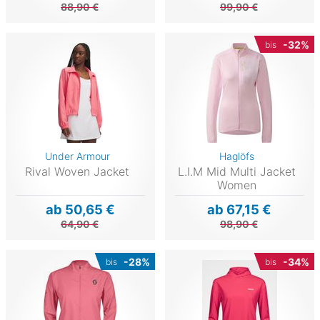
88,90 €
99,90 €
-32%
bis
Under Armour
Haglöfs
Rival Woven Jacket
L.I.M Mid Multi Jacket
Women
ab 50,65 €
ab 67,15 €
64,90 €
98,90 €
-28%
-34%
bis
bis