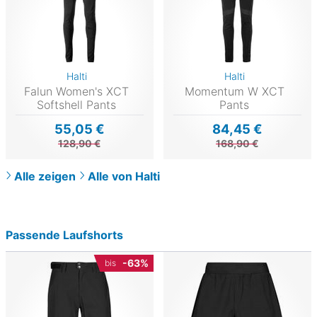
Halti
Halti
Falun Women's XCT
Momentum W XCT
Softshell Pants
Pants
55,05 €
84,45 €
128,90 €
168,90 €
Alle zeigen
Alle von Halti
Passende Laufshorts
-63%
bis