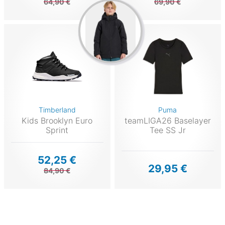
64,90 €
69,90 €
Timberland
Puma
Kids Brooklyn Euro
teamLIGA26 Baselayer
Sprint
Tee SS Jr
52,25 €
29,95 €
84,90 €