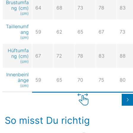
Brustumfa
64
68
73
78
83
ng (cm)
(cm)
Taillenumf
59
62
65
67
73
ang
(cm)
Hüftumfa
67
72
78
83
88
ng (cm)
(cm)
Innenbeinl
59
65
70
75
80
änge
(cm)
So misst Du richtig