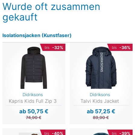
Wurde oft zusammen
gekauft
Isolationsjacken (Kunstfaser)
-32%
-36%
bis
bis
Didriksons
Didriksons
Kapris Kids Full Zip 3
Talvi Kids Jacket
ab 50,75 €
ab 57,25 €
74,90 €
89,90 €
-40%
-39%
bis
bis