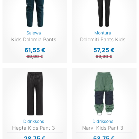
Salewa
Montura
Kids Dolomia Pants
Dolomiti Pants Kids
61,55 €
57,25 €
69,90 €
69,90 €
Didriksons
Didriksons
Hepta Kids Pant 3
Narvi Kids Pant 3
28,75 €
53,75 €