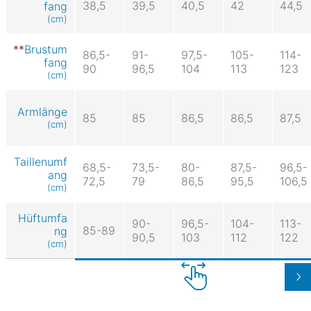
38,5
39,5
40,5
42
44,5
fang
(cm)
Brustum
86,5-
91-
97,5-
105-
114-
fang
90
96,5
104
113
123
(cm)
Armlänge
85
85
86,5
86,5
87,5
(cm)
Taillenumf
68,5-
73,5-
80-
87,5-
96,5-
ang
72,5
79
86,5
95,5
106,5
(cm)
Hüftumfa
90-
96,5-
104-
113-
85-89
ng
90,5
103
112
122
(cm)