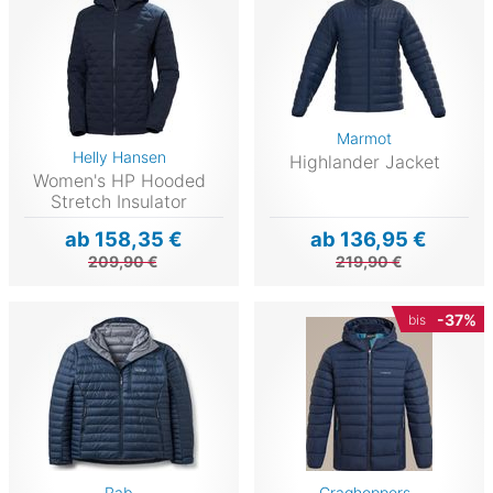
Marmot
Helly Hansen
Highlander Jacket
Women's HP Hooded
Stretch Insulator
ab 158,35 €
ab 136,95 €
209,90 €
219,90 €
-37%
bis
Rab
Craghoppers