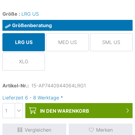
Größe :
LRG US
Größenberatung
LRG US
MED US
SML US
XLG
Artikel-Nr.:
15-AP7440944064LRG1
Lieferzeit
6
-
8
Werktage
*
IN DEN
WARENKORB
Vergleichen
Merken