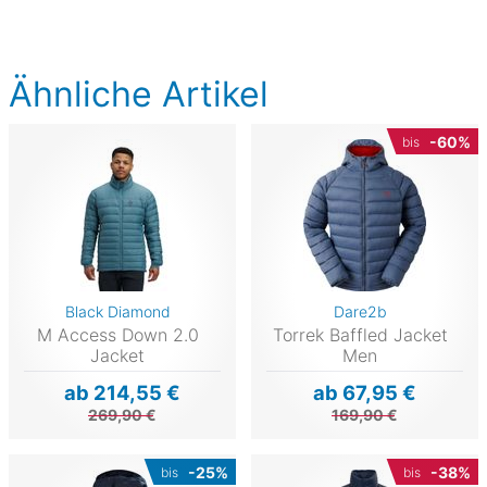
Ähnliche Artikel
-60%
bis
Black Diamond
Dare2b
M Access Down 2.0
Torrek Baffled Jacket
Jacket
Men
ab 214,55 €
ab 67,95 €
269,90 €
169,90 €
-25%
-38%
bis
bis