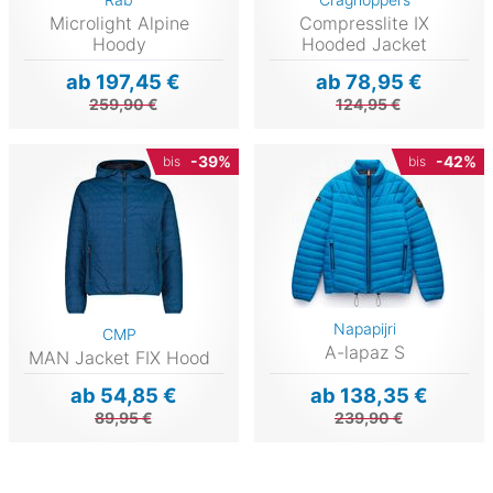
Microlight Alpine
Compresslite IX
Hoody
Hooded Jacket
ab 197,45 €
ab 78,95 €
259,90 €
124,95 €
-39%
-42%
bis
bis
Napapijri
CMP
A-lapaz S
MAN Jacket FIX Hood
ab 54,85 €
ab 138,35 €
89,95 €
239,90 €