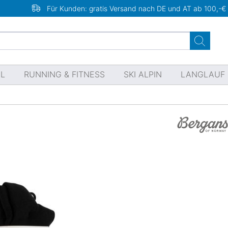
Für Kunden: gratis Versand nach DE und AT ab 100,-€
EL
RUNNING & FITNESS
SKI ALPIN
LANGLAUF