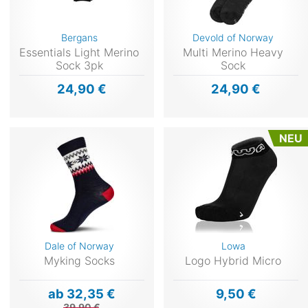
Bergans
Devold of Norway
Essentials Light Merino
Multi Merino Heavy
Sock 3pk
Sock
24,90 €
24,90 €
NEU
Dale of Norway
Lowa
Myking Socks
Logo Hybrid Micro
ab 32,35 €
9,50 €
39,90 €