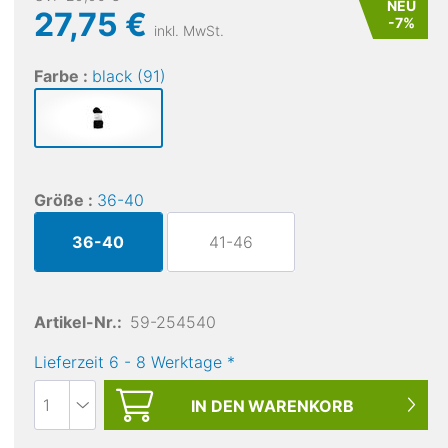
NEU
27,75 €
-
7
%
inkl. MwSt.
Farbe :
black (91)
Größe :
36-40
36-40
41-46
Artikel-Nr.:
59-254540
Lieferzeit
6
-
8
Werktage
*
IN DEN
WARENKORB