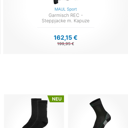
MAUL Sport
Garmisch REC -
Steppjacke m. Kapuze
162,15 €
199,95 €
NEU