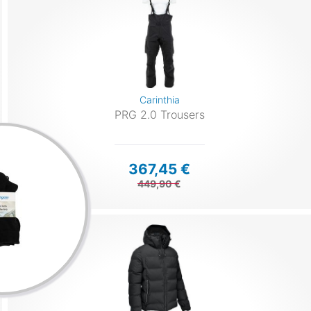
Carinthia
PRG 2.0 Trousers
367,45 €
449,90 €