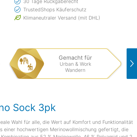
30 Tage Rückgaberecht
TrustedShops Käuferschutz
Klimaneutraler Versand (mit DHL)
Gemacht für
Urban & Work
Wandern
ino Sock 3pk
eale Wahl für alle, die Wert auf Komfort und Funktionalität
us einer hochwertigen Merinowollmischung gefertigt, die
e Kombination aus 52 % Merinowolle, 46 % Polyamid und 2