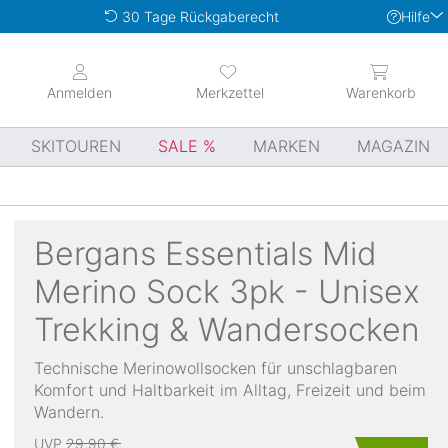
Hilfe
30 Tage Rückgaberecht
Anmelden
Merkzettel
Warenkorb
SKITOUREN
SALE
MARKEN
MAGAZIN
Bergans
Essentials Mid
Merino Sock 3pk - Unisex
Trekking & Wandersocken
Technische Merinowollsocken für unschlagbaren
Komfort und Haltbarkeit im Alltag, Freizeit und beim
Wandern.
UVP
29,90 €