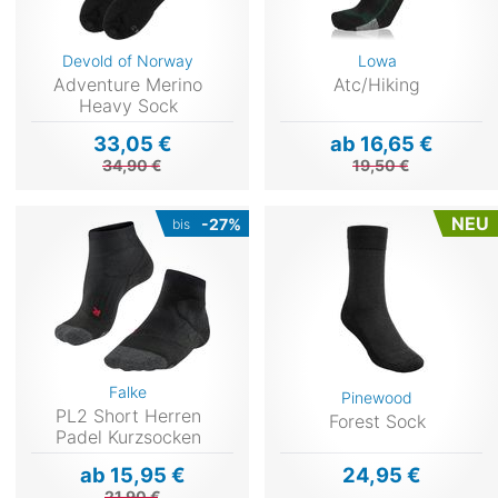
Devold of Norway
Lowa
Adventure Merino
Atc/Hiking
Heavy Sock
33,05 €
ab 16,65 €
34,90 €
19,50 €
NEU
-27%
bis
Falke
Pinewood
PL2 Short Herren
Forest Sock
Padel Kurzsocken
ab 15,95 €
24,95 €
21,90 €