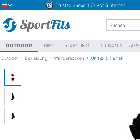
Trusted Shops
4.77 von 5 Sternen
Österreich
OUTDOOR
BIKE
CAMPING
URBAN & TRAV
Outdoor
Bekleidung
Wandersocken
Unisex & Herren