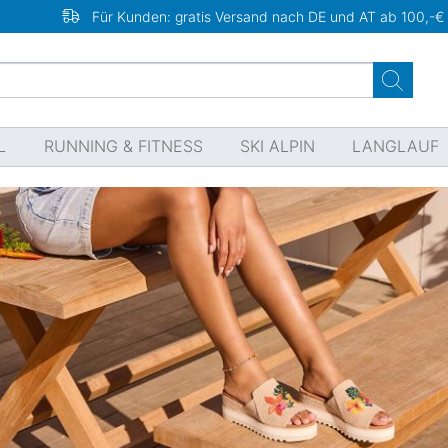
Für Kunden: gratis Versand nach DE und AT ab 100,-€
L
RUNNING & FITNESS
SKI ALPIN
LANGLAUF