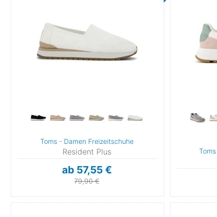
Fitness & Laufschuhe
(2)
35
35,5
3
37
37,5
3
39
40
40
42
42,5
4
44
44,5
4
47,5
Toms - Damen Freizeitschuhe
Sonstige
Resident Plus
Toms 
42
43
4
ab 57,55 €
79,90 €