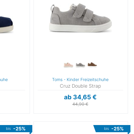
huhe
Toms - Kinder Freizeitschuhe
Cruz Double Strap
ab 34,65 €
44,90 €
-25%
-25%
bis
bis