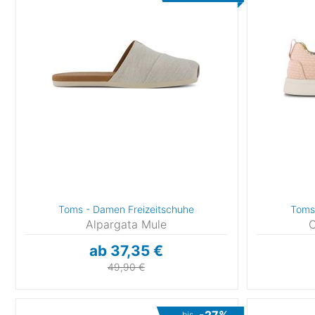
Toms - Damen Freizeitschuhe
Toms 
Alpargata Mule
C
ab 37,35 €
49,90 €
bis