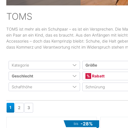
TOMS
TOMS ist mehr als ein Schuhpaar – es ist ein Versprechen. Die M
ein Paar an ein Kind, das es braucht. Aus den Anfängen mit leich
Accessories – doch das Kernprinzip bleibt: Schuhe, die Halt geb
dass Kommerz und Verantwortung nicht im Widerspruch stehen 
Kategorie
Größe
EU Schuhgrößen
Geschlecht
Rabatt
Outdoor
(83)
Schuhe
(83)
Schafthöhe
Schnürung
19,5
21
2
Herren
(15)
Mindestens 10%
Urban & Travel
(42)
Damen
(52)
Mindestens 20%
Low Cut
(2)
Schnürsenkel
24,5
26
2
Damen
(29)
Kinder
(17)
Mindestens 30%
Mid Cut
(2)
Klettverschluss
1
2
3
Herren
(13)
Mindestens 40%
30
30,5
3
Mindestens 50%
Running & Fitness
(2)
-28%
bis
32,5
33
3