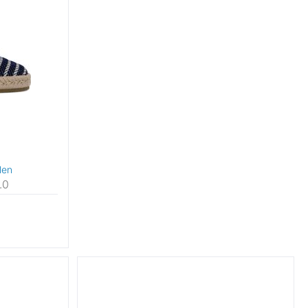
len
.0