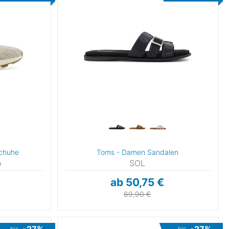
schuhe
Toms - Damen Sandalen
o
SOL
ab 50,75 €
69,90 €
bis
bis