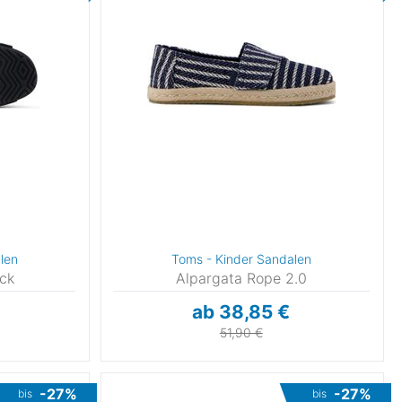
len
Toms - Kinder Sandalen
ack
Alpargata Rope 2.0
ab 38,85 €
51,90 €
-27%
-27%
bis
bis