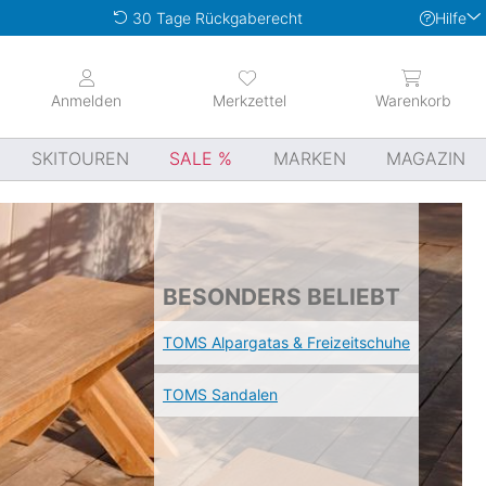
Hilfe
30 Tage Rückgaberecht
Anmelden
Merkzettel
Warenkorb
SKITOUREN
SALE
MARKEN
MAGAZIN
BESONDERS BELIEBT
TOMS Alpargatas & Freizeitschuhe
TOMS Sandalen