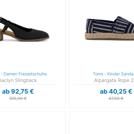
- Damen Freizeitschuhe
Toms - Kinder Sanda
Jaclyn Slingback
Alpargata Rope 2
ab 92,75 €
ab 40,25 €
109,90 €
47,90 €