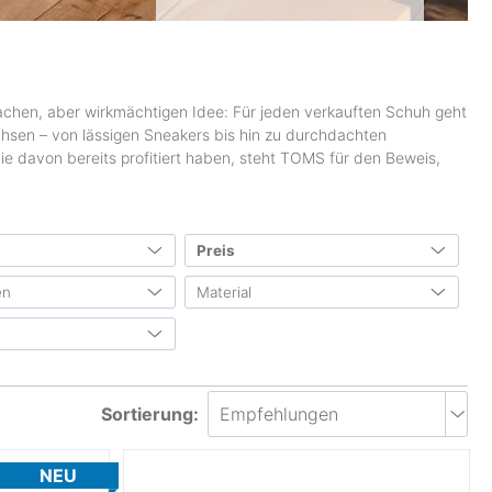
fachen, aber wirkmächtigen Idee: Für jeden verkauften Schuh geht
achsen – von lässigen Sneakers bis hin zu durchdachten
ie davon bereits profitiert haben, steht TOMS für den Beweis,
Preis
en
Material
von
bis
0 €
1500 €
saktiv
(12)
Baumwolle
(33)
ert/wärmend
(84)
Leder
(18)
& Winter
(39)
ewichtig
(10)
Wolle
(17)
hr & Sommer
(32)
Sortierung:
abweisend
(3)
DWR Imprägnierung
(1)
hr
(13)
ch
(24)
NEU