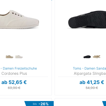
- Damen Freizeitschuhe
Toms - Damen Sanda
Cordones Plus
Alpargata Slingb
ab 52,65 €
ab 41,25 €
69,90 €
54,90 €
-26%
bis