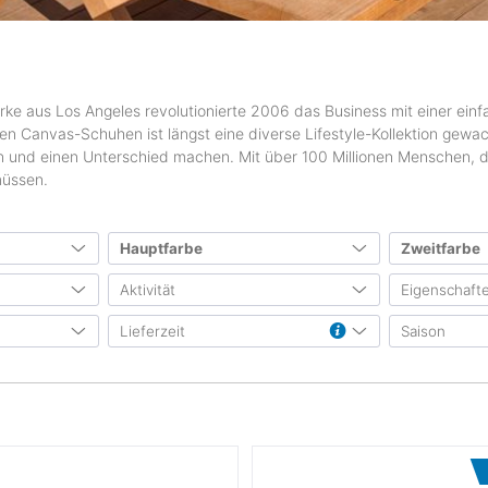
arke aus Los Angeles revolutionierte 2006 das Business mit einer ein
ten Canvas-Schuhen ist längst eine diverse Lifestyle-Kollektion gew
en und einen Unterschied machen. Mit über 100 Millionen Menschen, d
müssen.
Hauptfarbe
Zweitfarbe
Aktivität
Eigenschaft
51
30
24
24
Lieferzeit
Saison
2
23,5
(81)
Freizeit
(44)
atmung
21
21
7
3
(75)
Laufen
(2)
gefütt
(2)
bis ca. 3 Werktage
(52)
Herbst 
7
28,5
(28)
Reisen
(3)
leichtg
2
1
1
1
(1)
bis ca. 5 Werktage
(52)
Frühja
Urban & Work
(44)
wasser
1
31,5
bis ca. 7 Werktage
(84)
Ganzja
elastis
bis ca. 10 Werktage
(84)
4
34,5